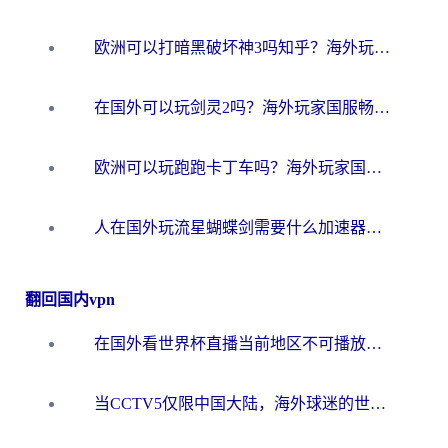
欧洲可以打暗黑破坏神3吗知乎？海外玩家国服游戏加速终极指南
在国外可以玩剑灵2吗？海外玩家国服畅玩终极指南（附永恒之塔明日方舟加速方案）
欧洲可以玩跑跑卡丁车吗？海外玩家国服游戏畅玩终极指南（附QQ炫舞剑网3解决方案）
人在国外玩流星蝴蝶剑需要什么加速器？老玩家亲测的终极解决方案
翻回国内vpn
在国外看世界杯直播当前地区不可播放？海外党必看的回国加速全攻略
当CCTV5仅限中国大陆，海外球迷的世界杯狂欢如何继续？