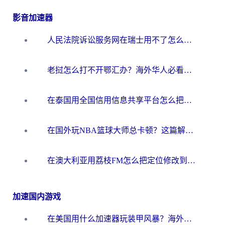
影音加速器
人民法院诉讼服务网在瑞士用不了怎么办？海外华人必备的回国加速指南
老挝怎么打不开鄂汇办？海外华人必看的回国加速全攻略（附欧洲杯小说流畅技巧）
在泰国用全国信用信息共享平台怎么把定位修改到中国国内？海外党解决国内服务访问难题的实用指南
在国外玩NBA篮球大师总卡顿？这篇解决你所有海外看国内内容的烦恼
在澳大利亚用荔枝FM怎么把定位修改到中国国内？海外华人必看的内容访问指南
加速国内游戏
在美国用什么加速器玩装甲风暴？海外玩家亲测有效的国服游戏加速指南