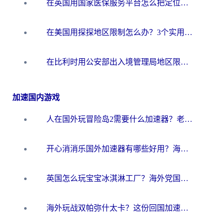
在英国用国家医保服务平台怎么把定位修改到中国国内？海外党必看的解决指南（附腾讯视频伊对可用方法）
在美国用探探地区限制怎么办？3个实用技巧帮你搞定（附咪咕豆瓣音乐限制破解法）
在比利时用公安部出入境管理局地区限制怎么办？3步搞定+欧洲杯观赛&香港购物指南
加速国内游戏
人在国外玩冒险岛2需要什么加速器？老玩家亲测有效的选择指南
开心消消乐国外加速器有哪些好用？海外党亲测不踩坑指南（附塔瑞斯世界Online流畅技巧）
英国怎么玩宝宝冰淇淋工厂？海外党国服游戏加速避坑指南（附挪威装甲风暴解决方案）
海外玩战双帕弥什太卡？这份回国加速器终极指南帮你告别延迟（附打球球大作战古今江湖加速方案）