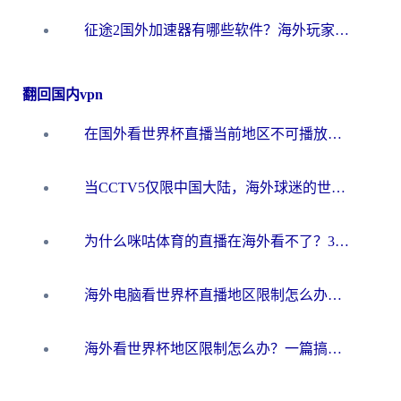
征途2国外加速器有哪些软件？海外玩家亲测实用指南（附非洲梦幻西游加速技巧）
翻回国内vpn
在国外看世界杯直播当前地区不可播放？海外党必看的回国加速全攻略
当CCTV5仅限中国大陆，海外球迷的世界杯狂欢如何继续？
为什么咪咕体育的直播在海外看不了？3步解决海外看世界杯+抖音地区限制难题
海外电脑看世界杯直播地区限制怎么办？你需要一个聪明的加速器
海外看世界杯地区限制怎么办？一篇搞定咪咕视频播放+国内资源无缝访问指南