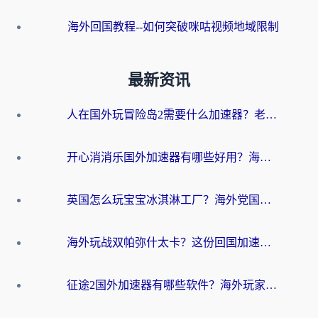
海外回国教程--如何突破咪咕视频地域限制
最新资讯
人在国外玩冒险岛2需要什么加速器？老玩家亲测有效的选择指南
开心消消乐国外加速器有哪些好用？海外党亲测不踩坑指南（附塔瑞斯世界Online流畅技巧）
英国怎么玩宝宝冰淇淋工厂？海外党国服游戏加速避坑指南（附挪威装甲风暴解决方案）
海外玩战双帕弥什太卡？这份回国加速器终极指南帮你告别延迟（附打球球大作战古今江湖加速方案）
征途2国外加速器有哪些软件？海外玩家亲测实用指南（附非洲梦幻西游加速技巧）