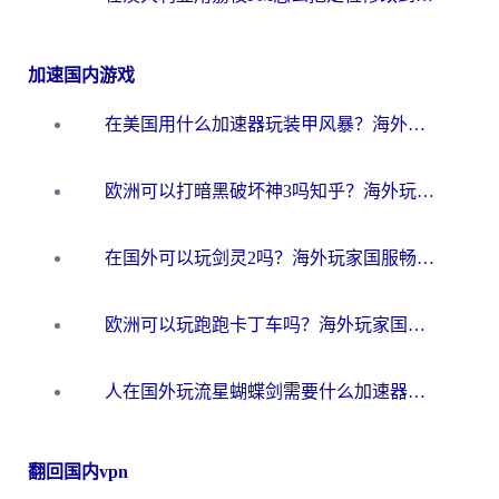
加速国内游戏
在美国用什么加速器玩装甲风暴？海外玩家亲测有效的国服游戏加速指南
欧洲可以打暗黑破坏神3吗知乎？海外玩家国服游戏加速终极指南
在国外可以玩剑灵2吗？海外玩家国服畅玩终极指南（附永恒之塔明日方舟加速方案）
欧洲可以玩跑跑卡丁车吗？海外玩家国服游戏畅玩终极指南（附QQ炫舞剑网3解决方案）
人在国外玩流星蝴蝶剑需要什么加速器？老玩家亲测的终极解决方案
翻回国内vpn