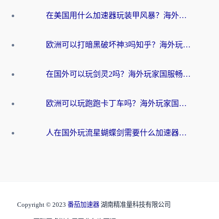
在美国用什么加速器玩装甲风暴？海外玩家亲测有效的国服游戏加速指南
欧洲可以打暗黑破坏神3吗知乎？海外玩家国服游戏加速终极指南
在国外可以玩剑灵2吗？海外玩家国服畅玩终极指南（附永恒之塔明日方舟加速方案）
欧洲可以玩跑跑卡丁车吗？海外玩家国服游戏畅玩终极指南（附QQ炫舞剑网3解决方案）
人在国外玩流星蝴蝶剑需要什么加速器？老玩家亲测的终极解决方案
Copyright © 2023
番茄加速器
湖南精准量科技有限公司