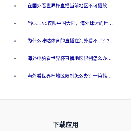
在国外看世界杯直播当前地区不可播放？海外党必看的回国加速全攻略
当CCTV5仅限中国大陆，海外球迷的世界杯狂欢如何继续？
为什么咪咕体育的直播在海外看不了？3步解决海外看世界杯+抖音地区限制难题
海外电脑看世界杯直播地区限制怎么办？你需要一个聪明的加速器
海外看世界杯地区限制怎么办？一篇搞定咪咕视频播放+国内资源无缝访问指南
下载应用