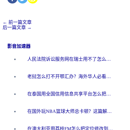
←
前一篇文章
后一篇文章
→
影音加速器
人民法院诉讼服务网在瑞士用不了怎么办？海外华人必备的回国加速指南
老挝怎么打不开鄂汇办？海外华人必看的回国加速全攻略（附欧洲杯小说流畅技巧）
在泰国用全国信用信息共享平台怎么把定位修改到中国国内？海外党解决国内服务访问难题的实用指南
在国外玩NBA篮球大师总卡顿？这篇解决你所有海外看国内内容的烦恼
在澳大利亚用荔枝FM怎么把定位修改到中国国内？海外华人必看的内容访问指南