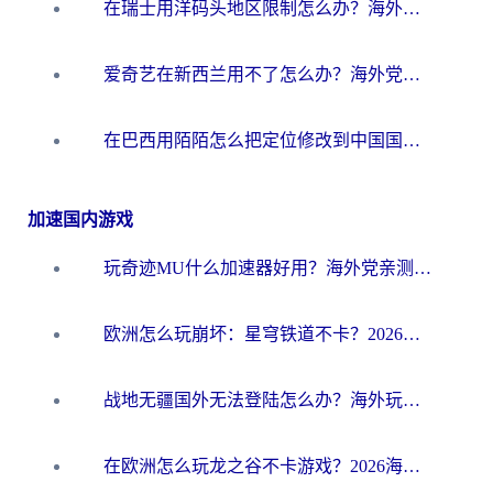
在瑞士用洋码头地区限制怎么办？海外华人必看的回国加速全攻略
爱奇艺在新西兰用不了怎么办？海外党亲测有效的回国加速方案
在巴西用陌陌怎么把定位修改到中国国内？海外党必看的回国加速全攻略
加速国内游戏
玩奇迹MU什么加速器好用？海外党亲测：这款加速器让你告别延迟卡顿！
欧洲怎么玩崩坏：星穹铁道不卡？2026海外玩家国服游戏加速器终极攻略
战地无疆国外无法登陆怎么办？海外玩家国服畅玩终极指南（附欧服魔兽EVE加速方案）
在欧洲怎么玩龙之谷不卡游戏？2026海外党国服游戏加速全攻略