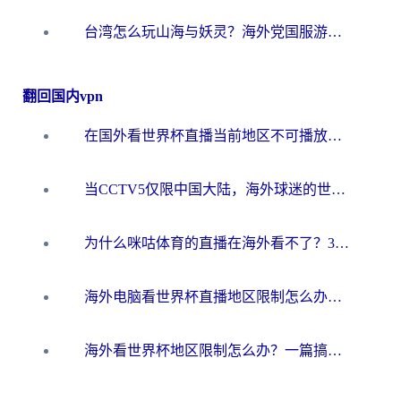
台湾怎么玩山海与妖灵？海外党国服游戏加速全攻略，告别延迟卡顿
翻回国内vpn
在国外看世界杯直播当前地区不可播放？海外党必看的回国加速全攻略
当CCTV5仅限中国大陆，海外球迷的世界杯狂欢如何继续？
为什么咪咕体育的直播在海外看不了？3步解决海外看世界杯+抖音地区限制难题
海外电脑看世界杯直播地区限制怎么办？你需要一个聪明的加速器
海外看世界杯地区限制怎么办？一篇搞定咪咕视频播放+国内资源无缝访问指南