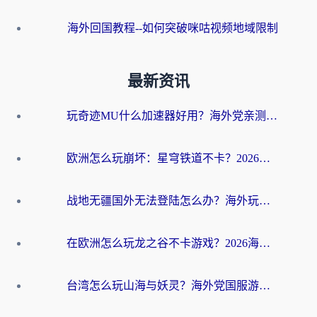
海外回国教程--如何突破咪咕视频地域限制
最新资讯
玩奇迹MU什么加速器好用？海外党亲测：这款加速器让你告别延迟卡顿！
欧洲怎么玩崩坏：星穹铁道不卡？2026海外玩家国服游戏加速器终极攻略
战地无疆国外无法登陆怎么办？海外玩家国服畅玩终极指南（附欧服魔兽EVE加速方案）
在欧洲怎么玩龙之谷不卡游戏？2026海外党国服游戏加速全攻略
台湾怎么玩山海与妖灵？海外党国服游戏加速全攻略，告别延迟卡顿