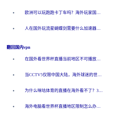
欧洲可以玩跑跑卡丁车吗？海外玩家国服游戏畅玩终极指南（附QQ炫舞剑网3解决方案）
人在国外玩流星蝴蝶剑需要什么加速器？老玩家亲测的终极解决方案
翻回国内vpn
在国外看世界杯直播当前地区不可播放？海外党必看的回国加速全攻略
当CCTV5仅限中国大陆，海外球迷的世界杯狂欢如何继续？
为什么咪咕体育的直播在海外看不了？3步解决海外看世界杯+抖音地区限制难题
海外电脑看世界杯直播地区限制怎么办？你需要一个聪明的加速器