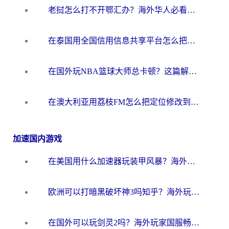
老挝怎么打不开鄂汇办？海外华人必看的回国加速全攻略（附欧洲杯小说流畅技巧）
在泰国用全国信用信息共享平台怎么把定位修改到中国国内？海外党解决国内服务访问难题的实用指南
在国外玩NBA篮球大师总卡顿？这篇解决你所有海外看国内内容的烦恼
在澳大利亚用荔枝FM怎么把定位修改到中国国内？海外华人必看的内容访问指南
加速国内游戏
在美国用什么加速器玩装甲风暴？海外玩家亲测有效的国服游戏加速指南
欧洲可以打暗黑破坏神3吗知乎？海外玩家国服游戏加速终极指南
在国外可以玩剑灵2吗？海外玩家国服畅玩终极指南（附永恒之塔明日方舟加速方案）