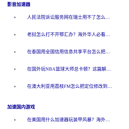
影音加速器
人民法院诉讼服务网在瑞士用不了怎么办？海外华人必备的回国加速指南
老挝怎么打不开鄂汇办？海外华人必看的回国加速全攻略（附欧洲杯小说流畅技巧）
在泰国用全国信用信息共享平台怎么把定位修改到中国国内？海外党解决国内服务访问难题的实用指南
在国外玩NBA篮球大师总卡顿？这篇解决你所有海外看国内内容的烦恼
在澳大利亚用荔枝FM怎么把定位修改到中国国内？海外华人必看的内容访问指南
加速国内游戏
在美国用什么加速器玩装甲风暴？海外玩家亲测有效的国服游戏加速指南