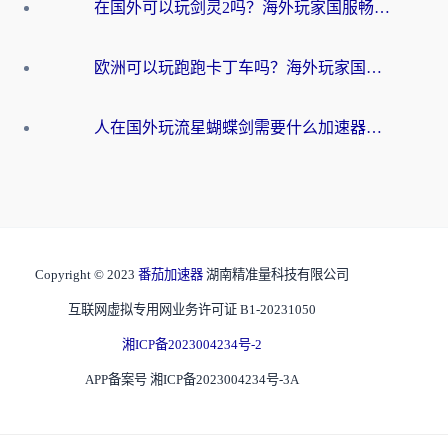
在国外可以玩剑灵2吗？海外玩家国服畅玩终极指南（附永恒之塔明日方舟加速方案）
欧洲可以玩跑跑卡丁车吗？海外玩家国服游戏畅玩终极指南（附QQ炫舞剑网3解决方案）
人在国外玩流星蝴蝶剑需要什么加速器？老玩家亲测的终极解决方案
Copyright © 2023
番茄加速器
湖南精准量科技有限公司
互联网虚拟专用网业务许可证 B1-20231050
湘ICP备2023004234号-2
APP备案号 湘ICP备2023004234号-3A