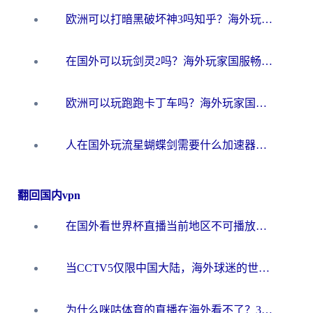
欧洲可以打暗黑破坏神3吗知乎？海外玩家国服游戏加速终极指南
在国外可以玩剑灵2吗？海外玩家国服畅玩终极指南（附永恒之塔明日方舟加速方案）
欧洲可以玩跑跑卡丁车吗？海外玩家国服游戏畅玩终极指南（附QQ炫舞剑网3解决方案）
人在国外玩流星蝴蝶剑需要什么加速器？老玩家亲测的终极解决方案
翻回国内vpn
在国外看世界杯直播当前地区不可播放？海外党必看的回国加速全攻略
当CCTV5仅限中国大陆，海外球迷的世界杯狂欢如何继续？
为什么咪咕体育的直播在海外看不了？3步解决海外看世界杯+抖音地区限制难题