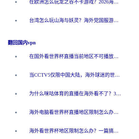
在欧洲怎么玩龙之谷不卡游戏？2026海外党国服游戏加速全攻略
台湾怎么玩山海与妖灵？海外党国服游戏加速全攻略，告别延迟卡顿
翻回国内vpn
在国外看世界杯直播当前地区不可播放？海外党必看的回国加速全攻略
当CCTV5仅限中国大陆，海外球迷的世界杯狂欢如何继续？
为什么咪咕体育的直播在海外看不了？3步解决海外看世界杯+抖音地区限制难题
海外电脑看世界杯直播地区限制怎么办？你需要一个聪明的加速器
海外看世界杯地区限制怎么办？一篇搞定咪咕视频播放+国内资源无缝访问指南