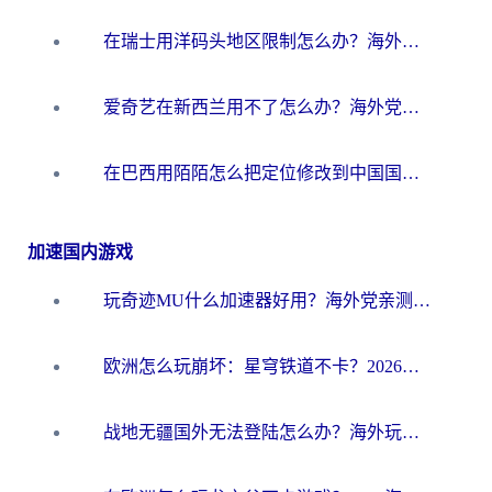
在瑞士用洋码头地区限制怎么办？海外华人必看的回国加速全攻略
爱奇艺在新西兰用不了怎么办？海外党亲测有效的回国加速方案
在巴西用陌陌怎么把定位修改到中国国内？海外党必看的回国加速全攻略
加速国内游戏
玩奇迹MU什么加速器好用？海外党亲测：这款加速器让你告别延迟卡顿！
欧洲怎么玩崩坏：星穹铁道不卡？2026海外玩家国服游戏加速器终极攻略
战地无疆国外无法登陆怎么办？海外玩家国服畅玩终极指南（附欧服魔兽EVE加速方案）