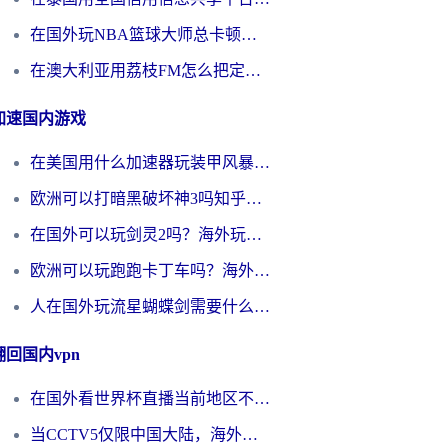
在国外玩NBA篮球大师总卡顿？这篇解决你所有海外看国内内容的烦恼
在澳大利亚用荔枝FM怎么把定位修改到中国国内？海外华人必看的内容访问指南
加速国内游戏
在美国用什么加速器玩装甲风暴？海外玩家亲测有效的国服游戏加速指南
欧洲可以打暗黑破坏神3吗知乎？海外玩家国服游戏加速终极指南
在国外可以玩剑灵2吗？海外玩家国服畅玩终极指南（附永恒之塔明日方舟加速方案）
欧洲可以玩跑跑卡丁车吗？海外玩家国服游戏畅玩终极指南（附QQ炫舞剑网3解决方案）
人在国外玩流星蝴蝶剑需要什么加速器？老玩家亲测的终极解决方案
翻回国内vpn
在国外看世界杯直播当前地区不可播放？海外党必看的回国加速全攻略
当CCTV5仅限中国大陆，海外球迷的世界杯狂欢如何继续？