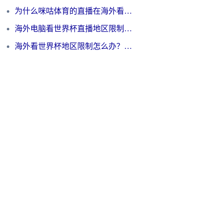
为什么咪咕体育的直播在海外看不了？3步解决海外看世界杯+抖音地区限制难题
海外电脑看世界杯直播地区限制怎么办？你需要一个聪明的加速器
海外看世界杯地区限制怎么办？一篇搞定咪咕视频播放+国内资源无缝访问指南