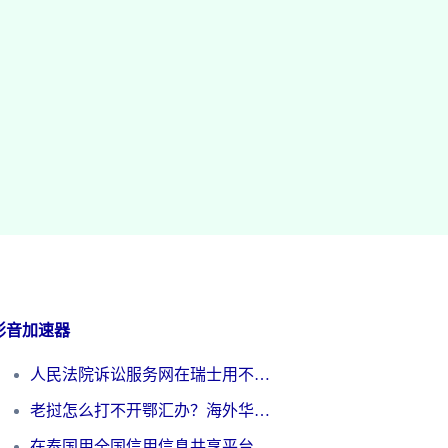
影音加速器
人民法院诉讼服务网在瑞士用不了怎么办？海外华人必备的回国加速指南
老挝怎么打不开鄂汇办？海外华人必看的回国加速全攻略（附欧洲杯小说流畅技巧）
在泰国用全国信用信息共享平台怎么把定位修改到中国国内？海外党解决国内服务访问难题的实用指南