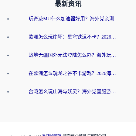
最新资讯
玩奇迹MU什么加速器好用？海外党亲测：这款加速器让你告别延迟卡顿！
欧洲怎么玩崩坏：星穹铁道不卡？2026海外玩家国服游戏加速器终极攻略
战地无疆国外无法登陆怎么办？海外玩家国服畅玩终极指南（附欧服魔兽EVE加速方案）
在欧洲怎么玩龙之谷不卡游戏？2026海外党国服游戏加速全攻略
台湾怎么玩山海与妖灵？海外党国服游戏加速全攻略，告别延迟卡顿