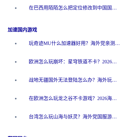
在巴西用陌陌怎么把定位修改到中国国内？海外党必看的回国加速全攻略
加速国内游戏
玩奇迹MU什么加速器好用？海外党亲测：这款加速器让你告别延迟卡顿！
欧洲怎么玩崩坏：星穹铁道不卡？2026海外玩家国服游戏加速器终极攻略
战地无疆国外无法登陆怎么办？海外玩家国服畅玩终极指南（附欧服魔兽EVE加速方案）
在欧洲怎么玩龙之谷不卡游戏？2026海外党国服游戏加速全攻略
台湾怎么玩山海与妖灵？海外党国服游戏加速全攻略，告别延迟卡顿