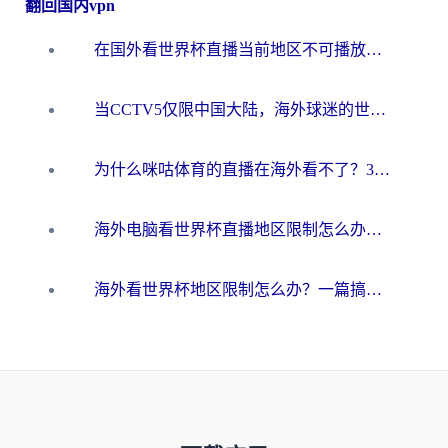
翻回国内vpn
在国外看世界杯直播当前地区不可播放？海外党必看的回国加速全攻略
当CCTV5仅限中国大陆，海外球迷的世界杯狂欢如何继续？
为什么咪咕体育的直播在海外看不了？3步解决海外看世界杯+抖音地区限制难题
海外电脑看世界杯直播地区限制怎么办？你需要一个聪明的加速器
海外看世界杯地区限制怎么办？一篇搞定咪咕视频播放+国内资源无缝访问指南