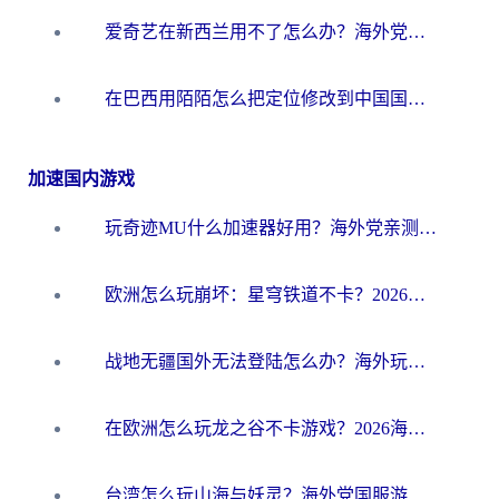
爱奇艺在新西兰用不了怎么办？海外党亲测有效的回国加速方案
在巴西用陌陌怎么把定位修改到中国国内？海外党必看的回国加速全攻略
加速国内游戏
玩奇迹MU什么加速器好用？海外党亲测：这款加速器让你告别延迟卡顿！
欧洲怎么玩崩坏：星穹铁道不卡？2026海外玩家国服游戏加速器终极攻略
战地无疆国外无法登陆怎么办？海外玩家国服畅玩终极指南（附欧服魔兽EVE加速方案）
在欧洲怎么玩龙之谷不卡游戏？2026海外党国服游戏加速全攻略
台湾怎么玩山海与妖灵？海外党国服游戏加速全攻略，告别延迟卡顿