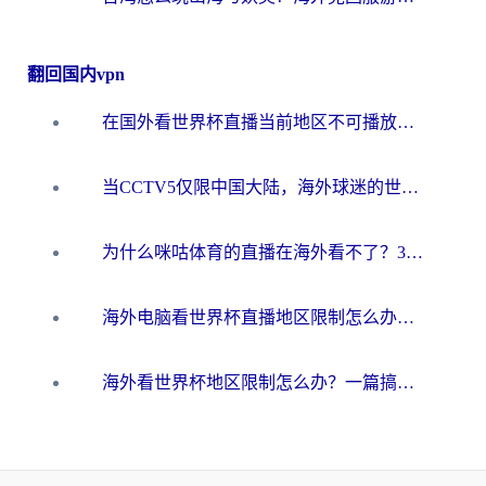
翻回国内vpn
在国外看世界杯直播当前地区不可播放？海外党必看的回国加速全攻略
当CCTV5仅限中国大陆，海外球迷的世界杯狂欢如何继续？
为什么咪咕体育的直播在海外看不了？3步解决海外看世界杯+抖音地区限制难题
海外电脑看世界杯直播地区限制怎么办？你需要一个聪明的加速器
海外看世界杯地区限制怎么办？一篇搞定咪咕视频播放+国内资源无缝访问指南