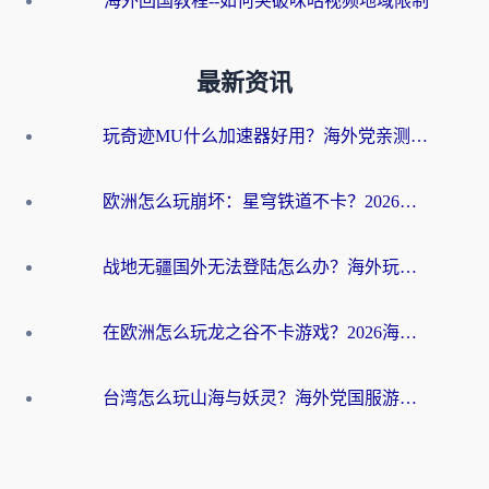
海外回国教程--如何突破咪咕视频地域限制
最新资讯
玩奇迹MU什么加速器好用？海外党亲测：这款加速器让你告别延迟卡顿！
欧洲怎么玩崩坏：星穹铁道不卡？2026海外玩家国服游戏加速器终极攻略
战地无疆国外无法登陆怎么办？海外玩家国服畅玩终极指南（附欧服魔兽EVE加速方案）
在欧洲怎么玩龙之谷不卡游戏？2026海外党国服游戏加速全攻略
台湾怎么玩山海与妖灵？海外党国服游戏加速全攻略，告别延迟卡顿