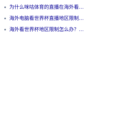
为什么咪咕体育的直播在海外看不了？3步解决海外看世界杯+抖音地区限制难题
海外电脑看世界杯直播地区限制怎么办？你需要一个聪明的加速器
海外看世界杯地区限制怎么办？一篇搞定咪咕视频播放+国内资源无缝访问指南