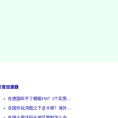
影音加速器
在德国听不了蜻蜓FM？3个实用技巧帮你解锁国内影音自由
在国外玩鸿图之下总卡顿？海外党追剧听歌的3个实用解决方案
在瑞士用洋码头地区限制怎么办？海外华人必看的回国加速全攻略