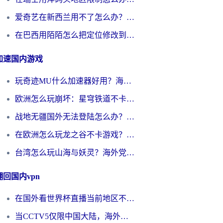
爱奇艺在新西兰用不了怎么办？海外党亲测有效的回国加速方案
在巴西用陌陌怎么把定位修改到中国国内？海外党必看的回国加速全攻略
加速国内游戏
玩奇迹MU什么加速器好用？海外党亲测：这款加速器让你告别延迟卡顿！
欧洲怎么玩崩坏：星穹铁道不卡？2026海外玩家国服游戏加速器终极攻略
战地无疆国外无法登陆怎么办？海外玩家国服畅玩终极指南（附欧服魔兽EVE加速方案）
在欧洲怎么玩龙之谷不卡游戏？2026海外党国服游戏加速全攻略
台湾怎么玩山海与妖灵？海外党国服游戏加速全攻略，告别延迟卡顿
翻回国内vpn
在国外看世界杯直播当前地区不可播放？海外党必看的回国加速全攻略
当CCTV5仅限中国大陆，海外球迷的世界杯狂欢如何继续？