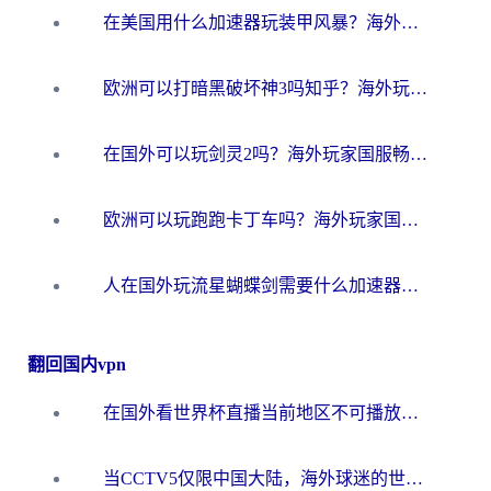
在美国用什么加速器玩装甲风暴？海外玩家亲测有效的国服游戏加速指南
欧洲可以打暗黑破坏神3吗知乎？海外玩家国服游戏加速终极指南
在国外可以玩剑灵2吗？海外玩家国服畅玩终极指南（附永恒之塔明日方舟加速方案）
欧洲可以玩跑跑卡丁车吗？海外玩家国服游戏畅玩终极指南（附QQ炫舞剑网3解决方案）
人在国外玩流星蝴蝶剑需要什么加速器？老玩家亲测的终极解决方案
翻回国内vpn
在国外看世界杯直播当前地区不可播放？海外党必看的回国加速全攻略
当CCTV5仅限中国大陆，海外球迷的世界杯狂欢如何继续？