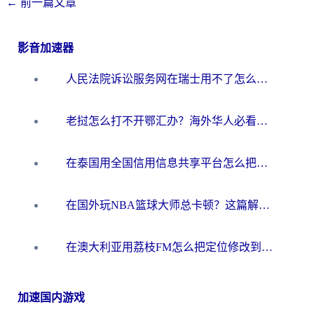
←
前一篇文章
影音加速器
人民法院诉讼服务网在瑞士用不了怎么办？海外华人必备的回国加速指南
老挝怎么打不开鄂汇办？海外华人必看的回国加速全攻略（附欧洲杯小说流畅技巧）
在泰国用全国信用信息共享平台怎么把定位修改到中国国内？海外党解决国内服务访问难题的实用指南
在国外玩NBA篮球大师总卡顿？这篇解决你所有海外看国内内容的烦恼
在澳大利亚用荔枝FM怎么把定位修改到中国国内？海外华人必看的内容访问指南
加速国内游戏