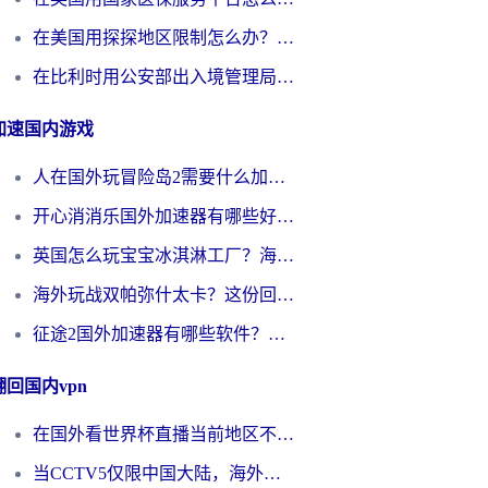
在美国用探探地区限制怎么办？3个实用技巧帮你搞定（附咪咕豆瓣音乐限制破解法）
在比利时用公安部出入境管理局地区限制怎么办？3步搞定+欧洲杯观赛&香港购物指南
加速国内游戏
人在国外玩冒险岛2需要什么加速器？老玩家亲测有效的选择指南
开心消消乐国外加速器有哪些好用？海外党亲测不踩坑指南（附塔瑞斯世界Online流畅技巧）
英国怎么玩宝宝冰淇淋工厂？海外党国服游戏加速避坑指南（附挪威装甲风暴解决方案）
海外玩战双帕弥什太卡？这份回国加速器终极指南帮你告别延迟（附打球球大作战古今江湖加速方案）
征途2国外加速器有哪些软件？海外玩家亲测实用指南（附非洲梦幻西游加速技巧）
翻回国内vpn
在国外看世界杯直播当前地区不可播放？海外党必看的回国加速全攻略
当CCTV5仅限中国大陆，海外球迷的世界杯狂欢如何继续？