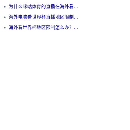
为什么咪咕体育的直播在海外看不了？3步解决海外看世界杯+抖音地区限制难题
海外电脑看世界杯直播地区限制怎么办？你需要一个聪明的加速器
海外看世界杯地区限制怎么办？一篇搞定咪咕视频播放+国内资源无缝访问指南