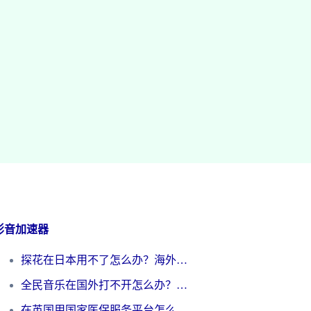
影音加速器
探花在日本用不了怎么办？海外党必看的回国加速解决方案（附多场景实测）
全民音乐在国外打不开怎么办？海外党亲测有效的回国加速方案
在英国用国家医保服务平台怎么把定位修改到中国国内？海外党必看的解决指南（附腾讯视频伊对可用方法）