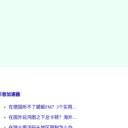
影音加速器
在德国听不了蜻蜓FM？3个实用技巧帮你解锁国内影音自由
在国外玩鸿图之下总卡顿？海外党追剧听歌的3个实用解决方案
在瑞士用洋码头地区限制怎么办？海外华人必看的回国加速全攻略