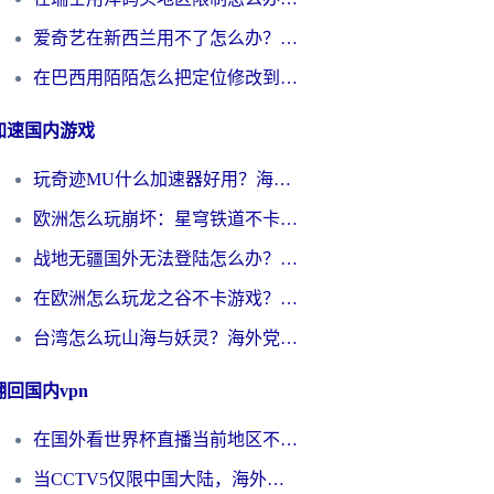
爱奇艺在新西兰用不了怎么办？海外党亲测有效的回国加速方案
在巴西用陌陌怎么把定位修改到中国国内？海外党必看的回国加速全攻略
加速国内游戏
玩奇迹MU什么加速器好用？海外党亲测：这款加速器让你告别延迟卡顿！
欧洲怎么玩崩坏：星穹铁道不卡？2026海外玩家国服游戏加速器终极攻略
战地无疆国外无法登陆怎么办？海外玩家国服畅玩终极指南（附欧服魔兽EVE加速方案）
在欧洲怎么玩龙之谷不卡游戏？2026海外党国服游戏加速全攻略
台湾怎么玩山海与妖灵？海外党国服游戏加速全攻略，告别延迟卡顿
翻回国内vpn
在国外看世界杯直播当前地区不可播放？海外党必看的回国加速全攻略
当CCTV5仅限中国大陆，海外球迷的世界杯狂欢如何继续？