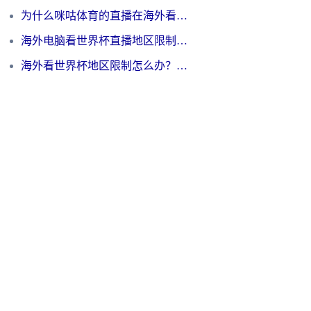
为什么咪咕体育的直播在海外看不了？3步解决海外看世界杯+抖音地区限制难题
海外电脑看世界杯直播地区限制怎么办？你需要一个聪明的加速器
海外看世界杯地区限制怎么办？一篇搞定咪咕视频播放+国内资源无缝访问指南