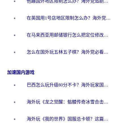
他趣国外地区限制怎么办？海外党追剧听歌看直播的一站式解决方案
在英国用1号店地区限制怎么办？海外党必看的回国加速全攻略
在马来西亚用邮储银行怎么把定位修改到中国国内？3个海外生活痛点一次解决
怎么在国外玩五林五子棋？海外党必看的回国加速全攻略（附优酷荔枝FM解决方法）
加速国内游戏
巴西怎么玩升级80分不卡？海外玩家国服游戏加速器终极指南（附避坑技巧）
海外玩《龙之觉醒：骷髅传奇冰雪合击》延迟高？这篇指南帮你解决卡顿烦恼！
海外玩《我的世界》国服总卡顿？这篇我的世界游戏加速器指南帮你解决所有问题