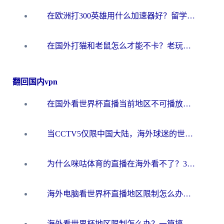
在欧洲打300英雄用什么加速器好？留学生亲测有效的解决方案来了
在国外打猫和老鼠怎么才能不卡？老玩家亲测的终极加速指南
翻回国内vpn
在国外看世界杯直播当前地区不可播放？海外党必看的回国加速全攻略
当CCTV5仅限中国大陆，海外球迷的世界杯狂欢如何继续？
为什么咪咕体育的直播在海外看不了？3步解决海外看世界杯+抖音地区限制难题
海外电脑看世界杯直播地区限制怎么办？你需要一个聪明的加速器
海外看世界杯地区限制怎么办？一篇搞定咪咕视频播放+国内资源无缝访问指南