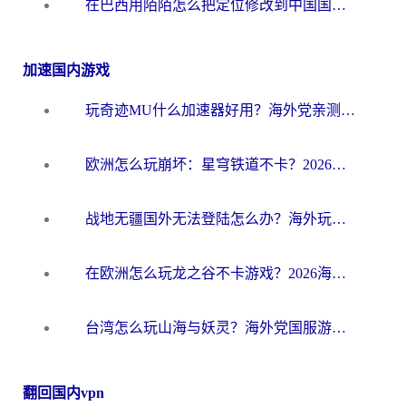
在巴西用陌陌怎么把定位修改到中国国内？海外党必看的回国加速全攻略
加速国内游戏
玩奇迹MU什么加速器好用？海外党亲测：这款加速器让你告别延迟卡顿！
欧洲怎么玩崩坏：星穹铁道不卡？2026海外玩家国服游戏加速器终极攻略
战地无疆国外无法登陆怎么办？海外玩家国服畅玩终极指南（附欧服魔兽EVE加速方案）
在欧洲怎么玩龙之谷不卡游戏？2026海外党国服游戏加速全攻略
台湾怎么玩山海与妖灵？海外党国服游戏加速全攻略，告别延迟卡顿
翻回国内vpn