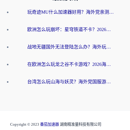
玩奇迹MU什么加速器好用？海外党亲测：这款加速器让你告别延迟卡顿！
欧洲怎么玩崩坏：星穹铁道不卡？2026海外玩家国服游戏加速器终极攻略
战地无疆国外无法登陆怎么办？海外玩家国服畅玩终极指南（附欧服魔兽EVE加速方案）
在欧洲怎么玩龙之谷不卡游戏？2026海外党国服游戏加速全攻略
台湾怎么玩山海与妖灵？海外党国服游戏加速全攻略，告别延迟卡顿
Copyright © 2023
番茄加速器
湖南精准量科技有限公司