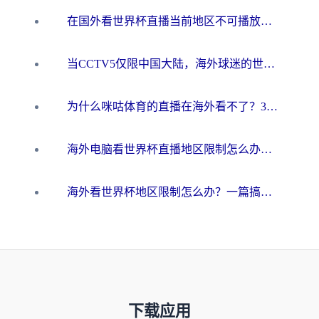
在国外看世界杯直播当前地区不可播放？海外党必看的回国加速全攻略
当CCTV5仅限中国大陆，海外球迷的世界杯狂欢如何继续？
为什么咪咕体育的直播在海外看不了？3步解决海外看世界杯+抖音地区限制难题
海外电脑看世界杯直播地区限制怎么办？你需要一个聪明的加速器
海外看世界杯地区限制怎么办？一篇搞定咪咕视频播放+国内资源无缝访问指南
下载应用