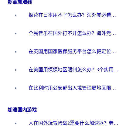
影音加速器
探花在日本用不了怎么办？海外党必看的回国加速解决方案（附多场景实测）
全民音乐在国外打不开怎么办？海外党亲测有效的回国加速方案
在英国用国家医保服务平台怎么把定位修改到中国国内？海外党必看的解决指南（附腾讯视频伊对可用方法）
在美国用探探地区限制怎么办？3个实用技巧帮你搞定（附咪咕豆瓣音乐限制破解法）
在比利时用公安部出入境管理局地区限制怎么办？3步搞定+欧洲杯观赛&香港购物指南
加速国内游戏
人在国外玩冒险岛2需要什么加速器？老玩家亲测有效的选择指南