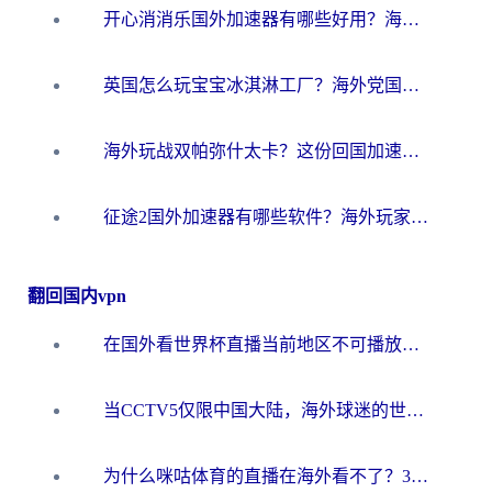
开心消消乐国外加速器有哪些好用？海外党亲测不踩坑指南（附塔瑞斯世界Online流畅技巧）
英国怎么玩宝宝冰淇淋工厂？海外党国服游戏加速避坑指南（附挪威装甲风暴解决方案）
海外玩战双帕弥什太卡？这份回国加速器终极指南帮你告别延迟（附打球球大作战古今江湖加速方案）
征途2国外加速器有哪些软件？海外玩家亲测实用指南（附非洲梦幻西游加速技巧）
翻回国内vpn
在国外看世界杯直播当前地区不可播放？海外党必看的回国加速全攻略
当CCTV5仅限中国大陆，海外球迷的世界杯狂欢如何继续？
为什么咪咕体育的直播在海外看不了？3步解决海外看世界杯+抖音地区限制难题