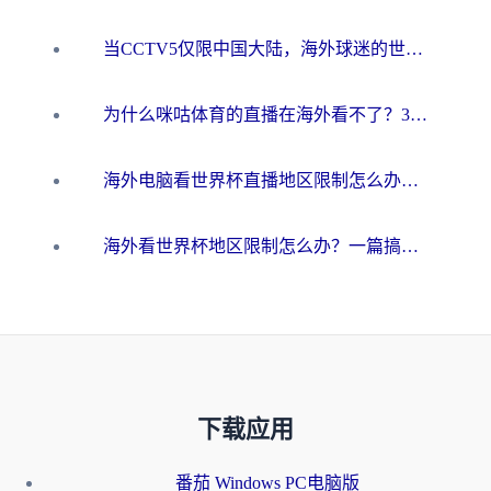
当CCTV5仅限中国大陆，海外球迷的世界杯狂欢如何继续？
为什么咪咕体育的直播在海外看不了？3步解决海外看世界杯+抖音地区限制难题
海外电脑看世界杯直播地区限制怎么办？你需要一个聪明的加速器
海外看世界杯地区限制怎么办？一篇搞定咪咕视频播放+国内资源无缝访问指南
下载应用
番茄 Windows PC电脑版