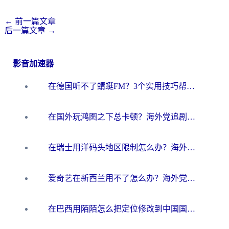
←
前一篇文章
后一篇文章
→
影音加速器
在德国听不了蜻蜓FM？3个实用技巧帮你解锁国内影音自由
在国外玩鸿图之下总卡顿？海外党追剧听歌的3个实用解决方案
在瑞士用洋码头地区限制怎么办？海外华人必看的回国加速全攻略
爱奇艺在新西兰用不了怎么办？海外党亲测有效的回国加速方案
在巴西用陌陌怎么把定位修改到中国国内？海外党必看的回国加速全攻略