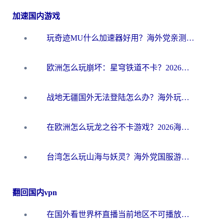
加速国内游戏
玩奇迹MU什么加速器好用？海外党亲测：这款加速器让你告别延迟卡顿！
欧洲怎么玩崩坏：星穹铁道不卡？2026海外玩家国服游戏加速器终极攻略
战地无疆国外无法登陆怎么办？海外玩家国服畅玩终极指南（附欧服魔兽EVE加速方案）
在欧洲怎么玩龙之谷不卡游戏？2026海外党国服游戏加速全攻略
台湾怎么玩山海与妖灵？海外党国服游戏加速全攻略，告别延迟卡顿
翻回国内vpn
在国外看世界杯直播当前地区不可播放？海外党必看的回国加速全攻略