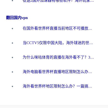
征途2国外加速器有哪些软件？海外玩家亲测实用指南（附非洲梦幻西游加速技巧）
翻回国内vpn
在国外看世界杯直播当前地区不可播放？海外党必看的回国加速全攻略
当CCTV5仅限中国大陆，海外球迷的世界杯狂欢如何继续？
为什么咪咕体育的直播在海外看不了？3步解决海外看世界杯+抖音地区限制难题
海外电脑看世界杯直播地区限制怎么办？你需要一个聪明的加速器
海外看世界杯地区限制怎么办？一篇搞定咪咕视频播放+国内资源无缝访问指南