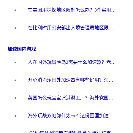
在美国用探探地区限制怎么办？3个实用技巧帮你搞定（附咪咕豆瓣音乐限制破解法）
在比利时用公安部出入境管理局地区限制怎么办？3步搞定+欧洲杯观赛&香港购物指南
加速国内游戏
人在国外玩冒险岛2需要什么加速器？老玩家亲测有效的选择指南
开心消消乐国外加速器有哪些好用？海外党亲测不踩坑指南（附塔瑞斯世界Online流畅技巧）
英国怎么玩宝宝冰淇淋工厂？海外党国服游戏加速避坑指南（附挪威装甲风暴解决方案）
海外玩战双帕弥什太卡？这份回国加速器终极指南帮你告别延迟（附打球球大作战古今江湖加速方案）