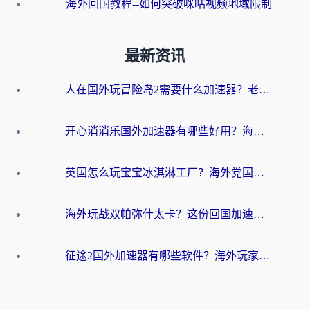
海外回国教程--如何突破咪咕视频地域限制
最新资讯
人在国外玩冒险岛2需要什么加速器？老玩家亲测有效的选择指南
开心消消乐国外加速器有哪些好用？海外党亲测不踩坑指南（附塔瑞斯世界Online流畅技巧）
英国怎么玩宝宝冰淇淋工厂？海外党国服游戏加速避坑指南（附挪威装甲风暴解决方案）
海外玩战双帕弥什太卡？这份回国加速器终极指南帮你告别延迟（附打球球大作战古今江湖加速方案）
征途2国外加速器有哪些软件？海外玩家亲测实用指南（附非洲梦幻西游加速技巧）