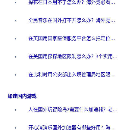
探花在日本用不了怎么办？海外党必看的回国加速解决方案（附多场景实测）
全民音乐在国外打不开怎么办？海外党亲测有效的回国加速方案
在英国用国家医保服务平台怎么把定位修改到中国国内？海外党必看的解决指南（附腾讯视频伊对可用方法）
在美国用探探地区限制怎么办？3个实用技巧帮你搞定（附咪咕豆瓣音乐限制破解法）
在比利时用公安部出入境管理局地区限制怎么办？3步搞定+欧洲杯观赛&香港购物指南
加速国内游戏
人在国外玩冒险岛2需要什么加速器？老玩家亲测有效的选择指南
开心消消乐国外加速器有哪些好用？海外党亲测不踩坑指南（附塔瑞斯世界Online流畅技巧）