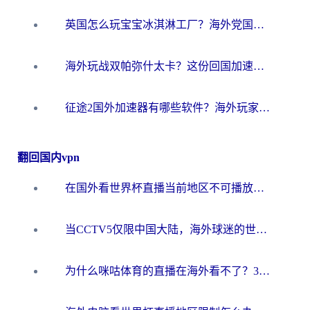
英国怎么玩宝宝冰淇淋工厂？海外党国服游戏加速避坑指南（附挪威装甲风暴解决方案）
海外玩战双帕弥什太卡？这份回国加速器终极指南帮你告别延迟（附打球球大作战古今江湖加速方案）
征途2国外加速器有哪些软件？海外玩家亲测实用指南（附非洲梦幻西游加速技巧）
翻回国内vpn
在国外看世界杯直播当前地区不可播放？海外党必看的回国加速全攻略
当CCTV5仅限中国大陆，海外球迷的世界杯狂欢如何继续？
为什么咪咕体育的直播在海外看不了？3步解决海外看世界杯+抖音地区限制难题