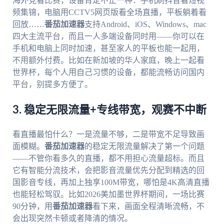
海外党看比赛，设备肯定不止一种：手机刷抖音看短视
频集锦，电脑用CCTV5网页版看全场直播，平板躺着看
回放……
番茄加速器
支持Android、iOS、Windows、mac
四大主流平台，而且一人多端设备同时用——你可以在
手机和电脑上同时加速，甚至家人的平板也能一起用，
不用额外付费。比如在新加坡的华人家庭，晚上一起看
世界杯，每个人用自己习惯的设备，都能流畅访问国内
平台，别提多方便了。
3. 稳定无限流量+专线带宽，观赛不中断
看直播最怕什么？一是流量不够，二是带宽不足导致画
面模糊。
番茄加速器
的稳定无限流量解决了第一个问题
——不管你看多久的直播，都不用担心流量超标。而且
它有智能分流技术，会把影音流量优先分配到精选的回
国影音专线，再加上独享100M带宽，哪怕是4K高清直播
也能轻松驾驭。比如2026美加墨世界杯期间，一场比赛
90分钟，用
番茄加速器
看下来，画面全程清晰流畅，不
会出现突然卡顿或者降清的情况。