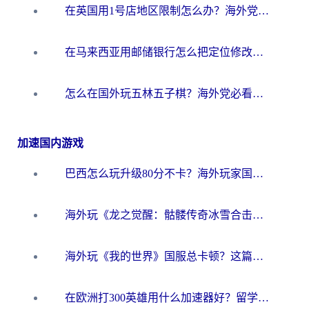
在英国用1号店地区限制怎么办？海外党必看的回国加速全攻略
在马来西亚用邮储银行怎么把定位修改到中国国内？3个海外生活痛点一次解决
怎么在国外玩五林五子棋？海外党必看的回国加速全攻略（附优酷荔枝FM解决方法）
加速国内游戏
巴西怎么玩升级80分不卡？海外玩家国服游戏加速器终极指南（附避坑技巧）
海外玩《龙之觉醒：骷髅传奇冰雪合击》延迟高？这篇指南帮你解决卡顿烦恼！
海外玩《我的世界》国服总卡顿？这篇我的世界游戏加速器指南帮你解决所有问题
在欧洲打300英雄用什么加速器好？留学生亲测有效的解决方案来了