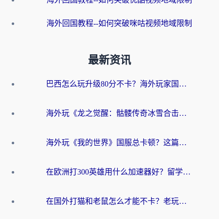
海外回国教程--如何突破咪咕视频地域限制
最新资讯
巴西怎么玩升级80分不卡？海外玩家国服游戏加速器终极指南（附避坑技巧）
海外玩《龙之觉醒：骷髅传奇冰雪合击》延迟高？这篇指南帮你解决卡顿烦恼！
海外玩《我的世界》国服总卡顿？这篇我的世界游戏加速器指南帮你解决所有问题
在欧洲打300英雄用什么加速器好？留学生亲测有效的解决方案来了
在国外打猫和老鼠怎么才能不卡？老玩家亲测的终极加速指南