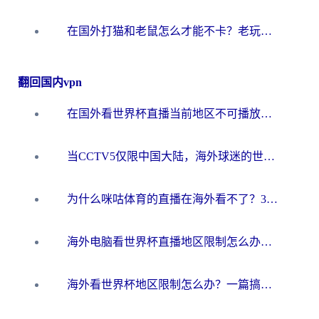
在国外打猫和老鼠怎么才能不卡？老玩家亲测的终极加速指南
翻回国内vpn
在国外看世界杯直播当前地区不可播放？海外党必看的回国加速全攻略
当CCTV5仅限中国大陆，海外球迷的世界杯狂欢如何继续？
为什么咪咕体育的直播在海外看不了？3步解决海外看世界杯+抖音地区限制难题
海外电脑看世界杯直播地区限制怎么办？你需要一个聪明的加速器
海外看世界杯地区限制怎么办？一篇搞定咪咕视频播放+国内资源无缝访问指南