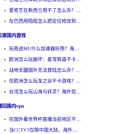
爱奇艺在新西兰用不了怎么办？海外党亲测有效的回国加速方案
在巴西用陌陌怎么把定位修改到中国国内？海外党必看的回国加速全攻略
加速国内游戏
玩奇迹MU什么加速器好用？海外党亲测：这款加速器让你告别延迟卡顿！
欧洲怎么玩崩坏：星穹铁道不卡？2026海外玩家国服游戏加速器终极攻略
战地无疆国外无法登陆怎么办？海外玩家国服畅玩终极指南（附欧服魔兽EVE加速方案）
在欧洲怎么玩龙之谷不卡游戏？2026海外党国服游戏加速全攻略
台湾怎么玩山海与妖灵？海外党国服游戏加速全攻略，告别延迟卡顿
翻回国内vpn
在国外看世界杯直播当前地区不可播放？海外党必看的回国加速全攻略
当CCTV5仅限中国大陆，海外球迷的世界杯狂欢如何继续？