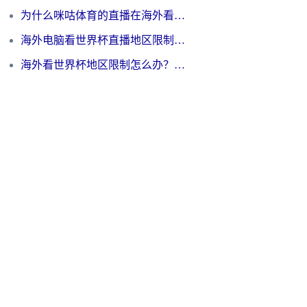
为什么咪咕体育的直播在海外看不了？3步解决海外看世界杯+抖音地区限制难题
海外电脑看世界杯直播地区限制怎么办？你需要一个聪明的加速器
海外看世界杯地区限制怎么办？一篇搞定咪咕视频播放+国内资源无缝访问指南