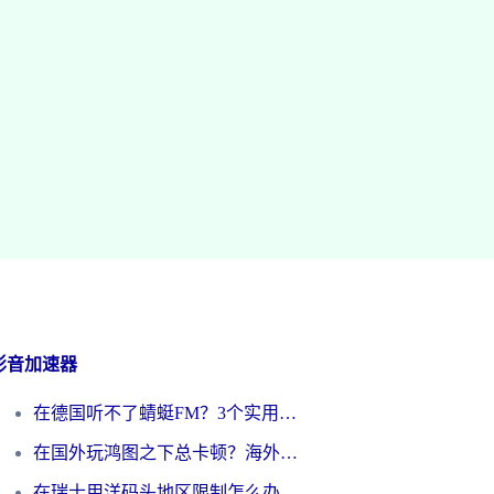
影音加速器
在德国听不了蜻蜓FM？3个实用技巧帮你解锁国内影音自由
在国外玩鸿图之下总卡顿？海外党追剧听歌的3个实用解决方案
在瑞士用洋码头地区限制怎么办？海外华人必看的回国加速全攻略