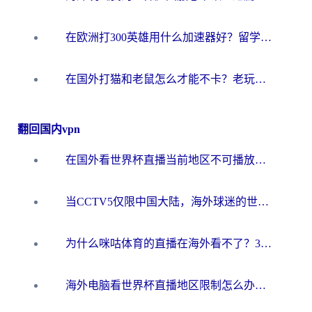
在欧洲打300英雄用什么加速器好？留学生亲测有效的解决方案来了
在国外打猫和老鼠怎么才能不卡？老玩家亲测的终极加速指南
翻回国内vpn
在国外看世界杯直播当前地区不可播放？海外党必看的回国加速全攻略
当CCTV5仅限中国大陆，海外球迷的世界杯狂欢如何继续？
为什么咪咕体育的直播在海外看不了？3步解决海外看世界杯+抖音地区限制难题
海外电脑看世界杯直播地区限制怎么办？你需要一个聪明的加速器