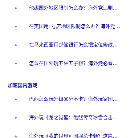
他趣国外地区限制怎么办？海外党追剧听歌看直播的一站式解决方案
在英国用1号店地区限制怎么办？海外党必看的回国加速全攻略
在马来西亚用邮储银行怎么把定位修改到中国国内？3个海外生活痛点一次解决
怎么在国外玩五林五子棋？海外党必看的回国加速全攻略（附优酷荔枝FM解决方法）
加速国内游戏
巴西怎么玩升级80分不卡？海外玩家国服游戏加速器终极指南（附避坑技巧）
海外玩《龙之觉醒：骷髅传奇冰雪合击》延迟高？这篇指南帮你解决卡顿烦恼！
海外玩《我的世界》国服总卡顿？这篇我的世界游戏加速器指南帮你解决所有问题