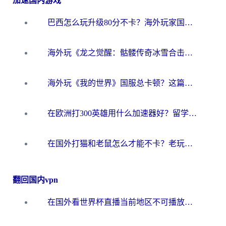
加速国内游戏
巴西怎么玩升级80分不卡？海外玩家国服游戏加速器终极指南（附避坑技巧）
海外玩《龙之觉醒：骷髅传奇冰雪合击》延迟高？这篇指南帮你解决卡顿烦恼！
海外玩《我的世界》国服总卡顿？这篇我的世界游戏加速器指南帮你解决所有问题
在欧洲打300英雄用什么加速器好？留学生亲测有效的解决方案来了
在国外打猫和老鼠怎么才能不卡？老玩家亲测的终极加速指南
翻回国内vpn
在国外看世界杯直播当前地区不可播放？海外党必看的回国加速全攻略