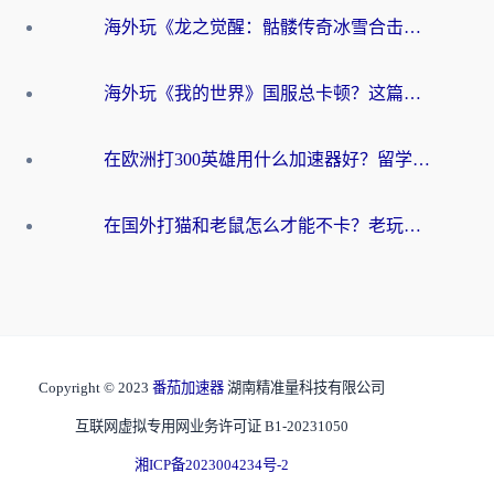
海外玩《龙之觉醒：骷髅传奇冰雪合击》延迟高？这篇指南帮你解决卡顿烦恼！
海外玩《我的世界》国服总卡顿？这篇我的世界游戏加速器指南帮你解决所有问题
在欧洲打300英雄用什么加速器好？留学生亲测有效的解决方案来了
在国外打猫和老鼠怎么才能不卡？老玩家亲测的终极加速指南
Copyright © 2023
番茄加速器
湖南精准量科技有限公司
互联网虚拟专用网业务许可证 B1-20231050
湘ICP备2023004234号-2