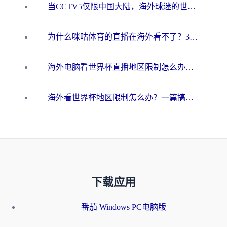
当CCTV5仅限中国大陆，海外球迷的世界杯狂欢如何继续？
为什么咪咕体育的直播在海外看不了？3步解决海外看世界杯+抖音地区限制难题
海外电脑看世界杯直播地区限制怎么办？你需要一个聪明的加速器
海外看世界杯地区限制怎么办？一篇搞定咪咕视频播放+国内资源无缝访问指南
下载应用
番茄 Windows PC电脑版