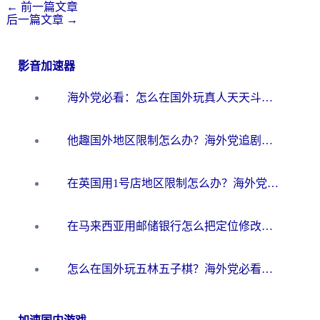
←
前一篇文章
后一篇文章
→
影音加速器
海外党必看：怎么在国外玩真人天天斗地主？附证券开户、音乐定位修改全攻略
他趣国外地区限制怎么办？海外党追剧听歌看直播的一站式解决方案
在英国用1号店地区限制怎么办？海外党必看的回国加速全攻略
在马来西亚用邮储银行怎么把定位修改到中国国内？3个海外生活痛点一次解决
怎么在国外玩五林五子棋？海外党必看的回国加速全攻略（附优酷荔枝FM解决方法）