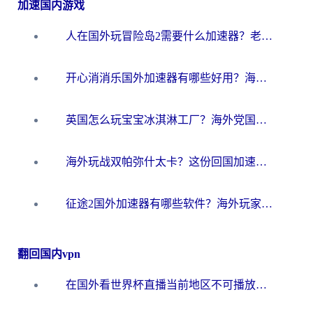
加速国内游戏
人在国外玩冒险岛2需要什么加速器？老玩家亲测有效的选择指南
开心消消乐国外加速器有哪些好用？海外党亲测不踩坑指南（附塔瑞斯世界Online流畅技巧）
英国怎么玩宝宝冰淇淋工厂？海外党国服游戏加速避坑指南（附挪威装甲风暴解决方案）
海外玩战双帕弥什太卡？这份回国加速器终极指南帮你告别延迟（附打球球大作战古今江湖加速方案）
征途2国外加速器有哪些软件？海外玩家亲测实用指南（附非洲梦幻西游加速技巧）
翻回国内vpn
在国外看世界杯直播当前地区不可播放？海外党必看的回国加速全攻略