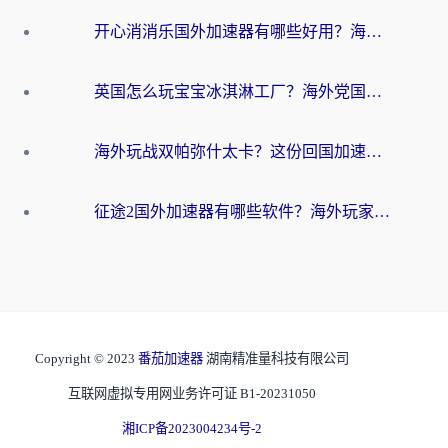
开心消消乐国外加速器有哪些好用？海外党亲测不踩坑指南（附塔瑞斯世界Online流畅技巧）
英国怎么玩宝宝冰淇淋工厂？海外党国服游戏加速避坑指南（附挪威装甲风暴解决方案）
海外玩战双帕弥什太卡？这份回国加速器终极指南帮你告别延迟（附打球球大作战古今江湖加速方案）
征途2国外加速器有哪些软件？海外玩家亲测实用指南（附非洲梦幻西游加速技巧）
Copyright © 2023
番茄加速器
湖南精准量科技有限公司
互联网虚拟专用网业务许可证 B1-20231050
湘ICP备2023004234号-2