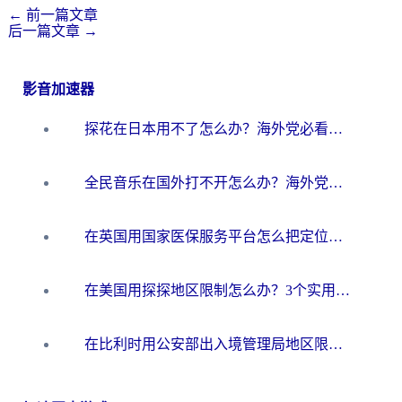
←
前一篇文章
后一篇文章
→
影音加速器
探花在日本用不了怎么办？海外党必看的回国加速解决方案（附多场景实测）
全民音乐在国外打不开怎么办？海外党亲测有效的回国加速方案
在英国用国家医保服务平台怎么把定位修改到中国国内？海外党必看的解决指南（附腾讯视频伊对可用方法）
在美国用探探地区限制怎么办？3个实用技巧帮你搞定（附咪咕豆瓣音乐限制破解法）
在比利时用公安部出入境管理局地区限制怎么办？3步搞定+欧洲杯观赛&香港购物指南