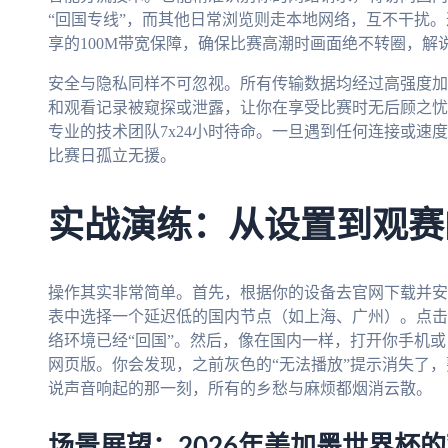
“回国专线”，而其他日常浏览则走本地网络，互不干扰
享的100M带宽保障，确保比赛高潮时画面绝不转圈，解
安全与隐私同样不可忽视。所有传输数据均经过高强度加
和观看记录被窥探或泄露，让你在享受比赛时无后顾之忧
专业的技术团队7x24小时待命。一旦遇到任何连接或速
比赛日孤立无援。
实战演练：从设置到观赛
操作其实非常简单。首先，根据你的设备去官网下载并安
表中选择一个延迟低的国内节点（如上海、广州）。点击
络环境已经“回国”。然后，像在国内一样，打开你手机或
网页版。你会发现，之前灰色的“无法播放”提示消失了
说声音响起的那一刻，所有的乡愁与麻烦都烟消云散。
场景展望：2026年美加墨世界杯