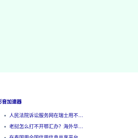
影音加速器
人民法院诉讼服务网在瑞士用不了怎么办？海外华人必备的回国加速指南
老挝怎么打不开鄂汇办？海外华人必看的回国加速全攻略（附欧洲杯小说流畅技巧）
在泰国用全国信用信息共享平台怎么把定位修改到中国国内？海外党解决国内服务访问难题的实用指南