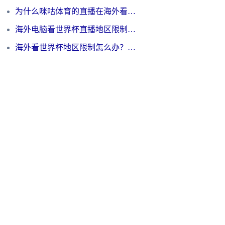
为什么咪咕体育的直播在海外看不了？3步解决海外看世界杯+抖音地区限制难题
海外电脑看世界杯直播地区限制怎么办？你需要一个聪明的加速器
海外看世界杯地区限制怎么办？一篇搞定咪咕视频播放+国内资源无缝访问指南