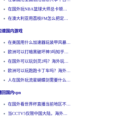
在国外玩NBA篮球大师总卡顿？这篇解决你所有海外看国内内容的烦恼
在澳大利亚用荔枝FM怎么把定位修改到中国国内？海外华人必看的内容访问指南
加速国内游戏
在美国用什么加速器玩装甲风暴？海外玩家亲测有效的国服游戏加速指南
欧洲可以打暗黑破坏神3吗知乎？海外玩家国服游戏加速终极指南
在国外可以玩剑灵2吗？海外玩家国服畅玩终极指南（附永恒之塔明日方舟加速方案）
欧洲可以玩跑跑卡丁车吗？海外玩家国服游戏畅玩终极指南（附QQ炫舞剑网3解决方案）
人在国外玩流星蝴蝶剑需要什么加速器？老玩家亲测的终极解决方案
翻回国内vpn
在国外看世界杯直播当前地区不可播放？海外党必看的回国加速全攻略
当CCTV5仅限中国大陆，海外球迷的世界杯狂欢如何继续？