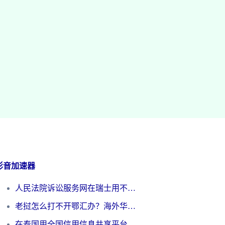
影音加速器
人民法院诉讼服务网在瑞士用不了怎么办？海外华人必备的回国加速指南
老挝怎么打不开鄂汇办？海外华人必看的回国加速全攻略（附欧洲杯小说流畅技巧）
在泰国用全国信用信息共享平台怎么把定位修改到中国国内？海外党解决国内服务访问难题的实用指南