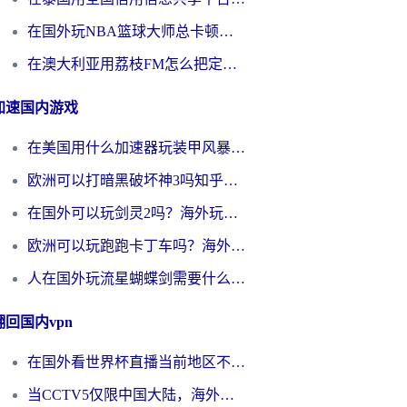
在国外玩NBA篮球大师总卡顿？这篇解决你所有海外看国内内容的烦恼
在澳大利亚用荔枝FM怎么把定位修改到中国国内？海外华人必看的内容访问指南
加速国内游戏
在美国用什么加速器玩装甲风暴？海外玩家亲测有效的国服游戏加速指南
欧洲可以打暗黑破坏神3吗知乎？海外玩家国服游戏加速终极指南
在国外可以玩剑灵2吗？海外玩家国服畅玩终极指南（附永恒之塔明日方舟加速方案）
欧洲可以玩跑跑卡丁车吗？海外玩家国服游戏畅玩终极指南（附QQ炫舞剑网3解决方案）
人在国外玩流星蝴蝶剑需要什么加速器？老玩家亲测的终极解决方案
翻回国内vpn
在国外看世界杯直播当前地区不可播放？海外党必看的回国加速全攻略
当CCTV5仅限中国大陆，海外球迷的世界杯狂欢如何继续？