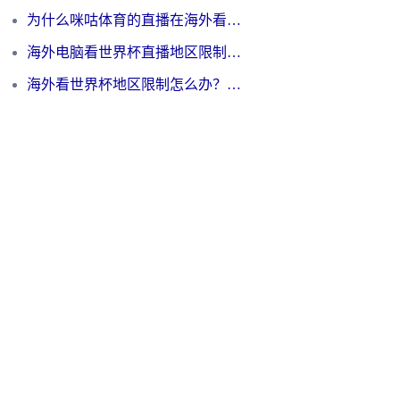
为什么咪咕体育的直播在海外看不了？3步解决海外看世界杯+抖音地区限制难题
海外电脑看世界杯直播地区限制怎么办？你需要一个聪明的加速器
海外看世界杯地区限制怎么办？一篇搞定咪咕视频播放+国内资源无缝访问指南