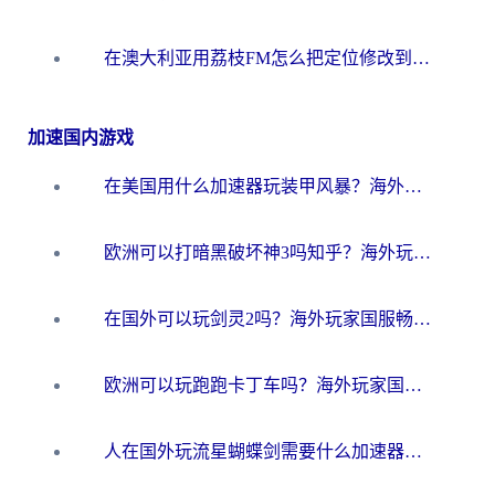
在澳大利亚用荔枝FM怎么把定位修改到中国国内？海外华人必看的内容访问指南
加速国内游戏
在美国用什么加速器玩装甲风暴？海外玩家亲测有效的国服游戏加速指南
欧洲可以打暗黑破坏神3吗知乎？海外玩家国服游戏加速终极指南
在国外可以玩剑灵2吗？海外玩家国服畅玩终极指南（附永恒之塔明日方舟加速方案）
欧洲可以玩跑跑卡丁车吗？海外玩家国服游戏畅玩终极指南（附QQ炫舞剑网3解决方案）
人在国外玩流星蝴蝶剑需要什么加速器？老玩家亲测的终极解决方案