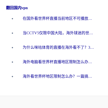
翻回国内vpn
在国外看世界杯直播当前地区不可播放？海外党必看的回国加速全攻略
当CCTV5仅限中国大陆，海外球迷的世界杯狂欢如何继续？
为什么咪咕体育的直播在海外看不了？3步解决海外看世界杯+抖音地区限制难题
海外电脑看世界杯直播地区限制怎么办？你需要一个聪明的加速器
海外看世界杯地区限制怎么办？一篇搞定咪咕视频播放+国内资源无缝访问指南