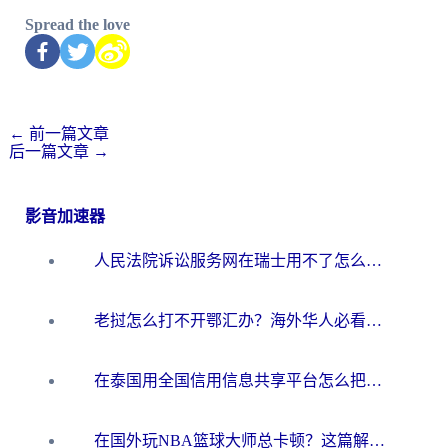
Spread the love
←
前一篇文章
后一篇文章
→
影音加速器
人民法院诉讼服务网在瑞士用不了怎么办？海外华人必备的回国加速指南
老挝怎么打不开鄂汇办？海外华人必看的回国加速全攻略（附欧洲杯小说流畅技巧）
在泰国用全国信用信息共享平台怎么把定位修改到中国国内？海外党解决国内服务访问难题的实用指南
在国外玩NBA篮球大师总卡顿？这篇解决你所有海外看国内内容的烦恼