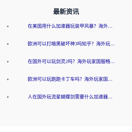
最新资讯
在美国用什么加速器玩装甲风暴？海外玩家亲测有效的国服游戏加速指南
欧洲可以打暗黑破坏神3吗知乎？海外玩家国服游戏加速终极指南
在国外可以玩剑灵2吗？海外玩家国服畅玩终极指南（附永恒之塔明日方舟加速方案）
欧洲可以玩跑跑卡丁车吗？海外玩家国服游戏畅玩终极指南（附QQ炫舞剑网3解决方案）
人在国外玩流星蝴蝶剑需要什么加速器？老玩家亲测的终极解决方案