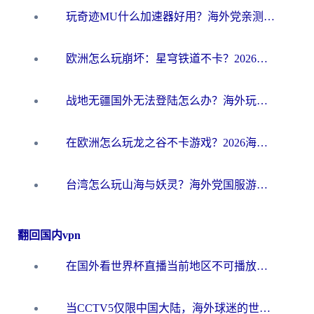
玩奇迹MU什么加速器好用？海外党亲测：这款加速器让你告别延迟卡顿！
欧洲怎么玩崩坏：星穹铁道不卡？2026海外玩家国服游戏加速器终极攻略
战地无疆国外无法登陆怎么办？海外玩家国服畅玩终极指南（附欧服魔兽EVE加速方案）
在欧洲怎么玩龙之谷不卡游戏？2026海外党国服游戏加速全攻略
台湾怎么玩山海与妖灵？海外党国服游戏加速全攻略，告别延迟卡顿
翻回国内vpn
在国外看世界杯直播当前地区不可播放？海外党必看的回国加速全攻略
当CCTV5仅限中国大陆，海外球迷的世界杯狂欢如何继续？