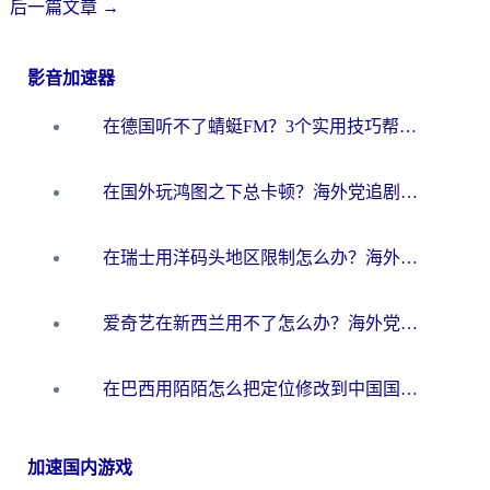
后一篇文章
→
影音加速器
在德国听不了蜻蜓FM？3个实用技巧帮你解锁国内影音自由
在国外玩鸿图之下总卡顿？海外党追剧听歌的3个实用解决方案
在瑞士用洋码头地区限制怎么办？海外华人必看的回国加速全攻略
爱奇艺在新西兰用不了怎么办？海外党亲测有效的回国加速方案
在巴西用陌陌怎么把定位修改到中国国内？海外党必看的回国加速全攻略
加速国内游戏