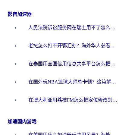
影音加速器
人民法院诉讼服务网在瑞士用不了怎么办？海外华人必备的回国加速指南
老挝怎么打不开鄂汇办？海外华人必看的回国加速全攻略（附欧洲杯小说流畅技巧）
在泰国用全国信用信息共享平台怎么把定位修改到中国国内？海外党解决国内服务访问难题的实用指南
在国外玩NBA篮球大师总卡顿？这篇解决你所有海外看国内内容的烦恼
在澳大利亚用荔枝FM怎么把定位修改到中国国内？海外华人必看的内容访问指南
加速国内游戏
在美国用什么加速器玩装甲风暴？海外玩家亲测有效的国服游戏加速指南