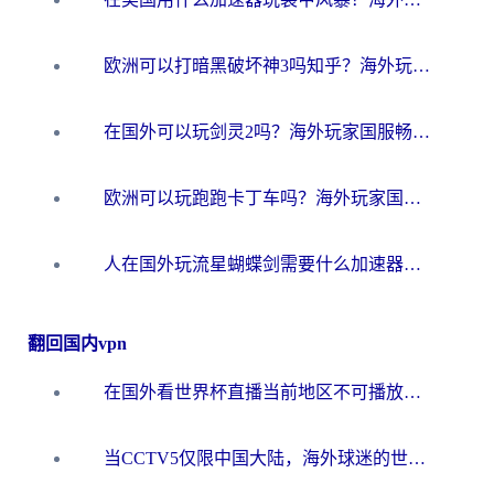
欧洲可以打暗黑破坏神3吗知乎？海外玩家国服游戏加速终极指南
在国外可以玩剑灵2吗？海外玩家国服畅玩终极指南（附永恒之塔明日方舟加速方案）
欧洲可以玩跑跑卡丁车吗？海外玩家国服游戏畅玩终极指南（附QQ炫舞剑网3解决方案）
人在国外玩流星蝴蝶剑需要什么加速器？老玩家亲测的终极解决方案
翻回国内vpn
在国外看世界杯直播当前地区不可播放？海外党必看的回国加速全攻略
当CCTV5仅限中国大陆，海外球迷的世界杯狂欢如何继续？