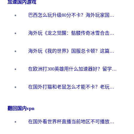
加速国内游戏
巴西怎么玩升级80分不卡？海外玩家国服游戏加速器终极指南（附避坑技巧）
海外玩《龙之觉醒：骷髅传奇冰雪合击》延迟高？这篇指南帮你解决卡顿烦恼！
海外玩《我的世界》国服总卡顿？这篇我的世界游戏加速器指南帮你解决所有问题
在欧洲打300英雄用什么加速器好？留学生亲测有效的解决方案来了
在国外打猫和老鼠怎么才能不卡？老玩家亲测的终极加速指南
翻回国内vpn
在国外看世界杯直播当前地区不可播放？海外党必看的回国加速全攻略