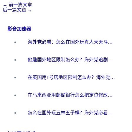
←
前一篇文章
后一篇文章
→
影音加速器
海外党必看：怎么在国外玩真人天天斗地主？附证券开户、音乐定位修改全攻略
他趣国外地区限制怎么办？海外党追剧听歌看直播的一站式解决方案
在英国用1号店地区限制怎么办？海外党必看的回国加速全攻略
在马来西亚用邮储银行怎么把定位修改到中国国内？3个海外生活痛点一次解决
怎么在国外玩五林五子棋？海外党必看的回国加速全攻略（附优酷荔枝FM解决方法）