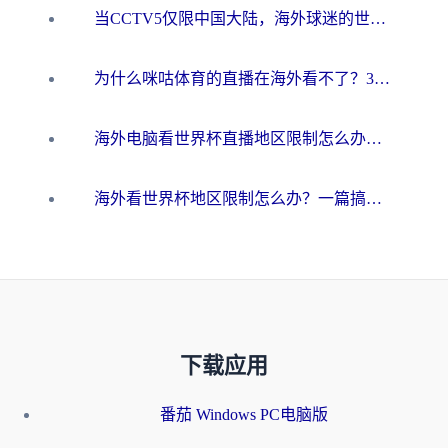
当CCTV5仅限中国大陆，海外球迷的世界杯狂欢如何继续？
为什么咪咕体育的直播在海外看不了？3步解决海外看世界杯+抖音地区限制难题
海外电脑看世界杯直播地区限制怎么办？你需要一个聪明的加速器
海外看世界杯地区限制怎么办？一篇搞定咪咕视频播放+国内资源无缝访问指南
下载应用
番茄 Windows PC电脑版