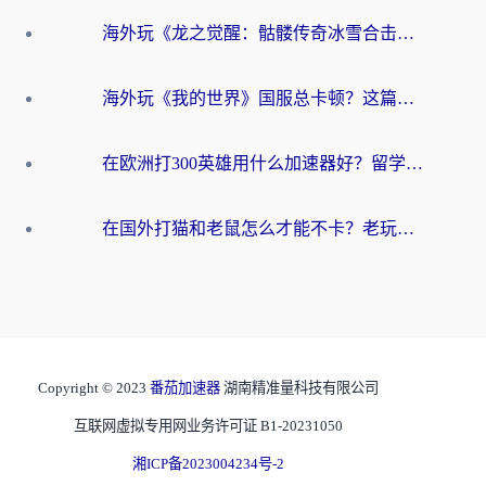
海外玩《龙之觉醒：骷髅传奇冰雪合击》延迟高？这篇指南帮你解决卡顿烦恼！
海外玩《我的世界》国服总卡顿？这篇我的世界游戏加速器指南帮你解决所有问题
在欧洲打300英雄用什么加速器好？留学生亲测有效的解决方案来了
在国外打猫和老鼠怎么才能不卡？老玩家亲测的终极加速指南
Copyright © 2023
番茄加速器
湖南精准量科技有限公司
互联网虚拟专用网业务许可证 B1-20231050
湘ICP备2023004234号-2