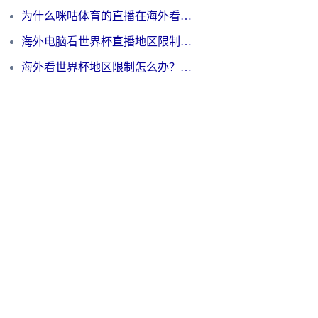
为什么咪咕体育的直播在海外看不了？3步解决海外看世界杯+抖音地区限制难题
海外电脑看世界杯直播地区限制怎么办？你需要一个聪明的加速器
海外看世界杯地区限制怎么办？一篇搞定咪咕视频播放+国内资源无缝访问指南