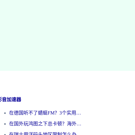
影音加速器
在德国听不了蜻蜓FM？3个实用技巧帮你解锁国内影音自由
在国外玩鸿图之下总卡顿？海外党追剧听歌的3个实用解决方案
在瑞士用洋码头地区限制怎么办？海外华人必看的回国加速全攻略