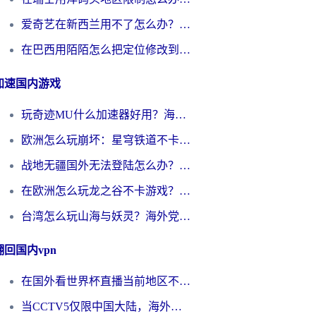
爱奇艺在新西兰用不了怎么办？海外党亲测有效的回国加速方案
在巴西用陌陌怎么把定位修改到中国国内？海外党必看的回国加速全攻略
加速国内游戏
玩奇迹MU什么加速器好用？海外党亲测：这款加速器让你告别延迟卡顿！
欧洲怎么玩崩坏：星穹铁道不卡？2026海外玩家国服游戏加速器终极攻略
战地无疆国外无法登陆怎么办？海外玩家国服畅玩终极指南（附欧服魔兽EVE加速方案）
在欧洲怎么玩龙之谷不卡游戏？2026海外党国服游戏加速全攻略
台湾怎么玩山海与妖灵？海外党国服游戏加速全攻略，告别延迟卡顿
翻回国内vpn
在国外看世界杯直播当前地区不可播放？海外党必看的回国加速全攻略
当CCTV5仅限中国大陆，海外球迷的世界杯狂欢如何继续？