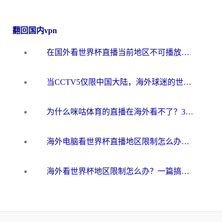
翻回国内vpn
在国外看世界杯直播当前地区不可播放？海外党必看的回国加速全攻略
当CCTV5仅限中国大陆，海外球迷的世界杯狂欢如何继续？
为什么咪咕体育的直播在海外看不了？3步解决海外看世界杯+抖音地区限制难题
海外电脑看世界杯直播地区限制怎么办？你需要一个聪明的加速器
海外看世界杯地区限制怎么办？一篇搞定咪咕视频播放+国内资源无缝访问指南