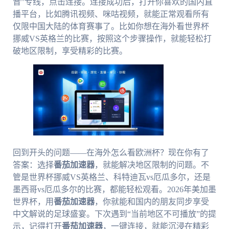
音”专线，点击连接。连接成功后，打开你喜欢的国内直
播平台，比如腾讯视频、咪咕视频，就能正常观看所有
仅限中国大陆的体育赛事了。比如你想在海外看世界杯
挪威VS英格兰的比赛，按照这个步骤操作，就能轻松打
破地区限制，享受精彩的比赛。
回到开头的问题——在海外怎么看欧洲杯？现在你有了
答案：选择
番茄加速器
，就能解决地区限制的问题。不
管是世界杯挪威VS英格兰、科特迪瓦vs厄瓜多尔，还是
墨西哥vs厄瓜多尔的比赛，都能轻松观看。2026年美加墨
世界杯，用
番茄加速器
，你就能和国内的朋友同步享受
中文解说的足球盛宴。下次遇到“当前地区不可播放”的提
示，记得打开
番茄加速器
，一键连接，就能沉浸在精彩