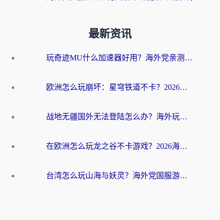
最新资讯
玩奇迹MU什么加速器好用？海外党亲测：这款加速器让你告别延迟卡顿！
欧洲怎么玩崩坏：星穹铁道不卡？2026海外玩家国服游戏加速器终极攻略
战地无疆国外无法登陆怎么办？海外玩家国服畅玩终极指南（附欧服魔兽EVE加速方案）
在欧洲怎么玩龙之谷不卡游戏？2026海外党国服游戏加速全攻略
台湾怎么玩山海与妖灵？海外党国服游戏加速全攻略，告别延迟卡顿