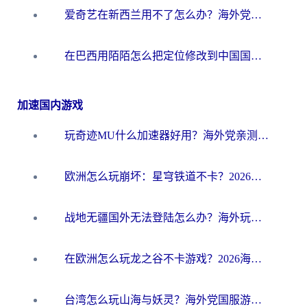
爱奇艺在新西兰用不了怎么办？海外党亲测有效的回国加速方案
在巴西用陌陌怎么把定位修改到中国国内？海外党必看的回国加速全攻略
加速国内游戏
玩奇迹MU什么加速器好用？海外党亲测：这款加速器让你告别延迟卡顿！
欧洲怎么玩崩坏：星穹铁道不卡？2026海外玩家国服游戏加速器终极攻略
战地无疆国外无法登陆怎么办？海外玩家国服畅玩终极指南（附欧服魔兽EVE加速方案）
在欧洲怎么玩龙之谷不卡游戏？2026海外党国服游戏加速全攻略
台湾怎么玩山海与妖灵？海外党国服游戏加速全攻略，告别延迟卡顿