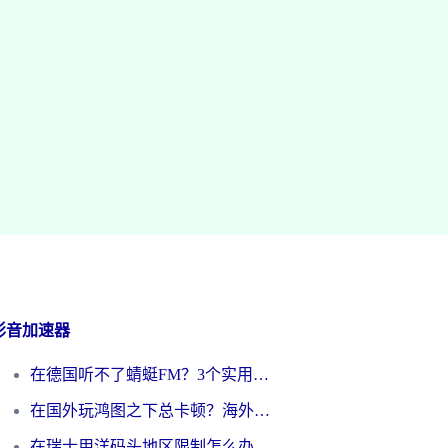
影音加速器
在德国听不了蜻蜓FM？3个实用技巧帮你解锁国内影音自由
在国外玩鸿图之下总卡顿？海外党追剧听歌的3个实用解决方案
在瑞士用洋码头地区限制怎么办？海外华人必看的回国加速全攻略