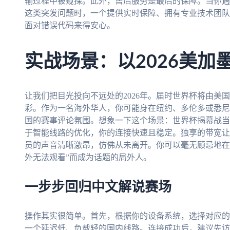
输过程中被窥探。此外，售后服务是最后的保障。当你遇
这类突发问题时，一个提供实时保障、拥有专业技术团队
面对错误代码来得安心。
实战场景：以2026美加
让我们把目光投向不远处的2026年。届时世界杯将由美
彩。作为一名海外华人，你可能身在纽约、多伦多或悉尼
国的赛事评论氛围。想象一下这个场景：世界杯揭幕战当
于智能线路的优化，你的连接快速且稳定。独享的带宽让
员的声音清晰激昂，仿佛从未离开。你可以毫无顾忌地在
外无法观看”而成为话题的局外人。
一步步回归中文解说赛场
操作其实很简单。首先，根据你的设备系统，选择对应的
一个延迟低、负载轻的国内线路。连接成功后，建议先访问