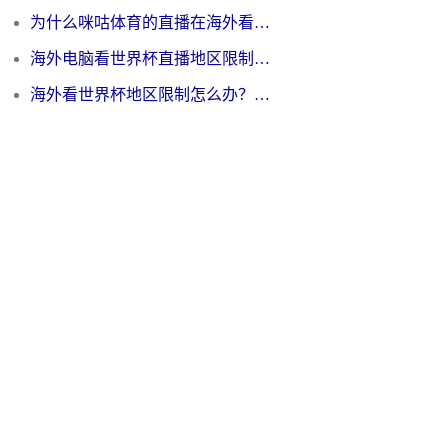
为什么咪咕体育的直播在海外看不了？3步解决海外看世界杯+抖音地区限制难题
海外电脑看世界杯直播地区限制怎么办？你需要一个聪明的加速器
海外看世界杯地区限制怎么办？一篇搞定咪咕视频播放+国内资源无缝访问指南