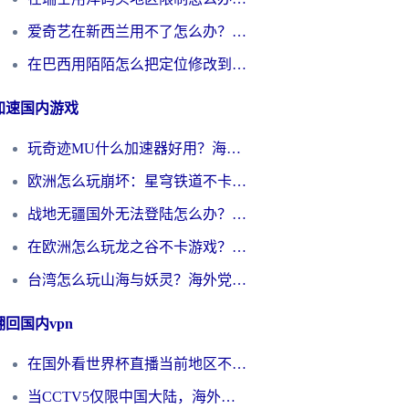
爱奇艺在新西兰用不了怎么办？海外党亲测有效的回国加速方案
在巴西用陌陌怎么把定位修改到中国国内？海外党必看的回国加速全攻略
加速国内游戏
玩奇迹MU什么加速器好用？海外党亲测：这款加速器让你告别延迟卡顿！
欧洲怎么玩崩坏：星穹铁道不卡？2026海外玩家国服游戏加速器终极攻略
战地无疆国外无法登陆怎么办？海外玩家国服畅玩终极指南（附欧服魔兽EVE加速方案）
在欧洲怎么玩龙之谷不卡游戏？2026海外党国服游戏加速全攻略
台湾怎么玩山海与妖灵？海外党国服游戏加速全攻略，告别延迟卡顿
翻回国内vpn
在国外看世界杯直播当前地区不可播放？海外党必看的回国加速全攻略
当CCTV5仅限中国大陆，海外球迷的世界杯狂欢如何继续？