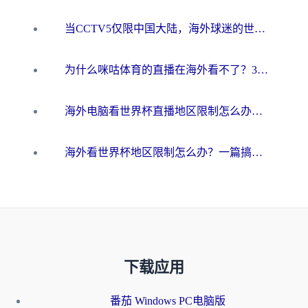
当CCTV5仅限中国大陆，海外球迷的世界杯狂欢如何继续？
为什么咪咕体育的直播在海外看不了？3步解决海外看世界杯+抖音地区限制难题
海外电脑看世界杯直播地区限制怎么办？你需要一个聪明的加速器
海外看世界杯地区限制怎么办？一篇搞定咪咕视频播放+国内资源无缝访问指南
下载应用
番茄 Windows PC电脑版