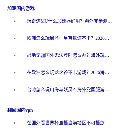
加速国内游戏
玩奇迹MU什么加速器好用？海外党亲测：这款加速器让你告别延迟卡顿！
欧洲怎么玩崩坏：星穹铁道不卡？2026海外玩家国服游戏加速器终极攻略
战地无疆国外无法登陆怎么办？海外玩家国服畅玩终极指南（附欧服魔兽EVE加速方案）
在欧洲怎么玩龙之谷不卡游戏？2026海外党国服游戏加速全攻略
台湾怎么玩山海与妖灵？海外党国服游戏加速全攻略，告别延迟卡顿
翻回国内vpn
在国外看世界杯直播当前地区不可播放？海外党必看的回国加速全攻略