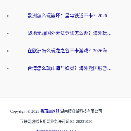
欧洲怎么玩崩坏：星穹铁道不卡？2026海外玩家国服游戏加速器终极攻略
战地无疆国外无法登陆怎么办？海外玩家国服畅玩终极指南（附欧服魔兽EVE加速方案）
在欧洲怎么玩龙之谷不卡游戏？2026海外党国服游戏加速全攻略
台湾怎么玩山海与妖灵？海外党国服游戏加速全攻略，告别延迟卡顿
Copyright © 2023
番茄加速器
湖南精准量科技有限公司
互联网虚拟专用网业务许可证 B1-20231050