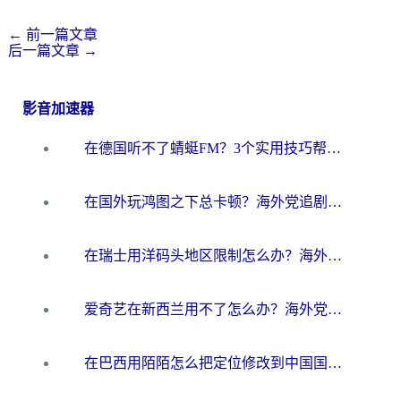
←
前一篇文章
后一篇文章
→
影音加速器
在德国听不了蜻蜓FM？3个实用技巧帮你解锁国内影音自由
在国外玩鸿图之下总卡顿？海外党追剧听歌的3个实用解决方案
在瑞士用洋码头地区限制怎么办？海外华人必看的回国加速全攻略
爱奇艺在新西兰用不了怎么办？海外党亲测有效的回国加速方案
在巴西用陌陌怎么把定位修改到中国国内？海外党必看的回国加速全攻略