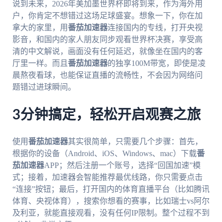
说到未来，2026年美加墨世界杯即将到来，作为海外用
户，你肯定不想错过这场足球盛宴。想象一下，你在加
拿大的家里，用
番茄加速器
连接国内的专线，打开央视
影音，和国内的家人朋友同步观看世界杯决赛，享受高
清的中文解说，画面没有任何延迟，就像坐在国内的客
厅里一样。而且
番茄加速器
的独享100M带宽，即使是凌
晨熬夜看球，也能保证直播的流畅性，不会因为网络问
题错过进球瞬间。
3分钟搞定，轻松开启观赛之旅
使用
番茄加速器
其实很简单，只需要几个步骤：首先，
根据你的设备（Android、iOS、Windows、mac）下载
番
茄加速器
APP；然后注册一个账号，选择“回国加速”模
式；接着，加速器会智能推荐最优线路，你只需要点击
“连接”按钮；最后，打开国内的体育直播平台（比如腾讯
体育、央视体育），搜索你想看的赛事，比如瑞士vs阿尔
及利亚，就能直接观看，没有任何IP限制。整个过程不到