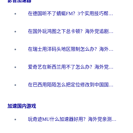
影音加速器
在德国听不了蜻蜓FM？3个实用技巧帮你解锁国内影音自由
在国外玩鸿图之下总卡顿？海外党追剧听歌的3个实用解决方案
在瑞士用洋码头地区限制怎么办？海外华人必看的回国加速全攻略
爱奇艺在新西兰用不了怎么办？海外党亲测有效的回国加速方案
在巴西用陌陌怎么把定位修改到中国国内？海外党必看的回国加速全攻略
加速国内游戏
玩奇迹MU什么加速器好用？海外党亲测：这款加速器让你告别延迟卡顿！