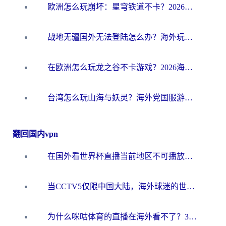
欧洲怎么玩崩坏：星穹铁道不卡？2026海外玩家国服游戏加速器终极攻略
战地无疆国外无法登陆怎么办？海外玩家国服畅玩终极指南（附欧服魔兽EVE加速方案）
在欧洲怎么玩龙之谷不卡游戏？2026海外党国服游戏加速全攻略
台湾怎么玩山海与妖灵？海外党国服游戏加速全攻略，告别延迟卡顿
翻回国内vpn
在国外看世界杯直播当前地区不可播放？海外党必看的回国加速全攻略
当CCTV5仅限中国大陆，海外球迷的世界杯狂欢如何继续？
为什么咪咕体育的直播在海外看不了？3步解决海外看世界杯+抖音地区限制难题