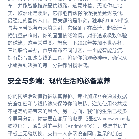
布，并能智能推荐最优线路。这意味着，无论你在北
美、欧洲还是澳洲，它都能自动将你连接至延迟最低、
最稳定的国内入口。更关键的是带宽，独享的100M带宽
与共享带宽有着天壤之别，它保证了在高清、超高清直
播流量高峰时，你的画面依然流畅。对于追求极致体验
的球迷，这至关重要。想象一下2026年美加墨世界杯，
三地联合举办，赛事遍布不同时区，一个能智能分流、
拥有影音加速专线的工具，将是你的观赛神器，确保从
小组赛到决赛的每一分钟都酣畅淋漓。
安全与多端：现代生活的必备素养
你的网络活动值得被认真保护。专业加速器会通过数据
安全加密和专线传输来保障你的隐私，避免使用公共或
不稳定线路带来的风险。另一方面，我们的生活已被多
个屏幕分割。你需要在客厅的电视（通过Windows/mac电
脑投屏）、通勤时的手机（Android/iOS）、或是书房的
平板上无缝切换。支持一人多端设备同时登录的加速