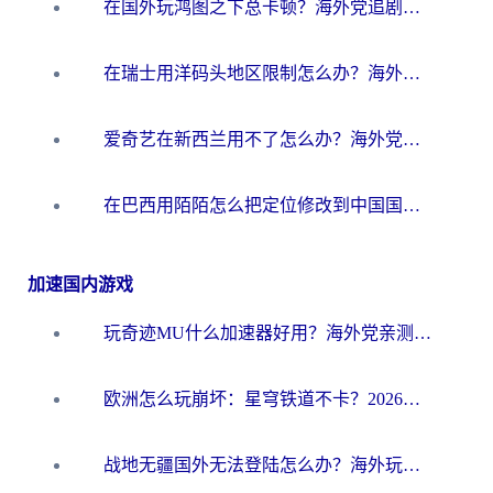
在国外玩鸿图之下总卡顿？海外党追剧听歌的3个实用解决方案
在瑞士用洋码头地区限制怎么办？海外华人必看的回国加速全攻略
爱奇艺在新西兰用不了怎么办？海外党亲测有效的回国加速方案
在巴西用陌陌怎么把定位修改到中国国内？海外党必看的回国加速全攻略
加速国内游戏
玩奇迹MU什么加速器好用？海外党亲测：这款加速器让你告别延迟卡顿！
欧洲怎么玩崩坏：星穹铁道不卡？2026海外玩家国服游戏加速器终极攻略
战地无疆国外无法登陆怎么办？海外玩家国服畅玩终极指南（附欧服魔兽EVE加速方案）