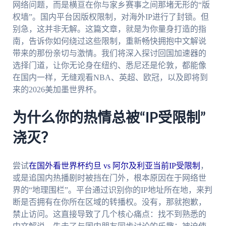
网络问题，而是横亘在你与家乡赛事之间那堵无形的“版
权墙”。国内平台因版权限制，对海外IP进行了封锁。但
别急，这并非无解。这篇文章，就是为你量身打造的指
南，告诉你如何绕过这些限制，重新畅快拥抱中文解说
带来的那份亲切与激情。我们将深入探讨回国加速器的
选择门道，让你无论身在纽约、悉尼还是伦敦，都能像
在国内一样，无缝观看NBA、英超、欧冠，以及即将到
来的2026美加墨世界杯。
为什么你的热情总被“IP受限制”
浇灭？
尝试
在国外看世界杯约旦 vs 阿尔及利亚当前IP受限制
，
或是追国内热播剧时被挡在门外，根本原因在于网络世
界的“地理围栏”。平台通过识别你的IP地址所在地，来判
断是否拥有在你所在区域的转播权。没有，那就抱歉，
禁止访问。这直接导致了几个核心痛点：找不到熟悉的