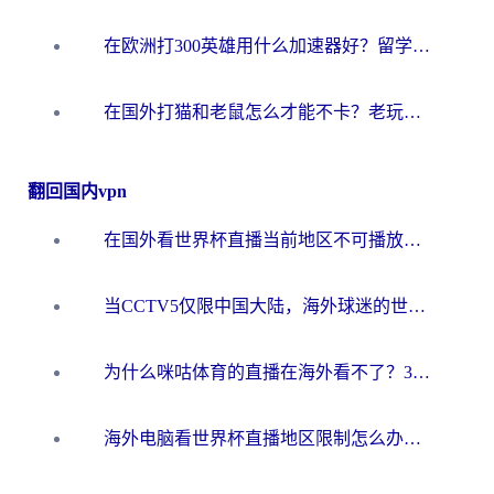
在欧洲打300英雄用什么加速器好？留学生亲测有效的解决方案来了
在国外打猫和老鼠怎么才能不卡？老玩家亲测的终极加速指南
翻回国内vpn
在国外看世界杯直播当前地区不可播放？海外党必看的回国加速全攻略
当CCTV5仅限中国大陆，海外球迷的世界杯狂欢如何继续？
为什么咪咕体育的直播在海外看不了？3步解决海外看世界杯+抖音地区限制难题
海外电脑看世界杯直播地区限制怎么办？你需要一个聪明的加速器