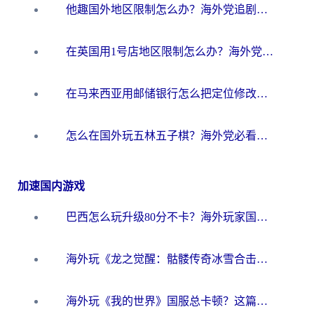
他趣国外地区限制怎么办？海外党追剧听歌看直播的一站式解决方案
在英国用1号店地区限制怎么办？海外党必看的回国加速全攻略
在马来西亚用邮储银行怎么把定位修改到中国国内？3个海外生活痛点一次解决
怎么在国外玩五林五子棋？海外党必看的回国加速全攻略（附优酷荔枝FM解决方法）
加速国内游戏
巴西怎么玩升级80分不卡？海外玩家国服游戏加速器终极指南（附避坑技巧）
海外玩《龙之觉醒：骷髅传奇冰雪合击》延迟高？这篇指南帮你解决卡顿烦恼！
海外玩《我的世界》国服总卡顿？这篇我的世界游戏加速器指南帮你解决所有问题