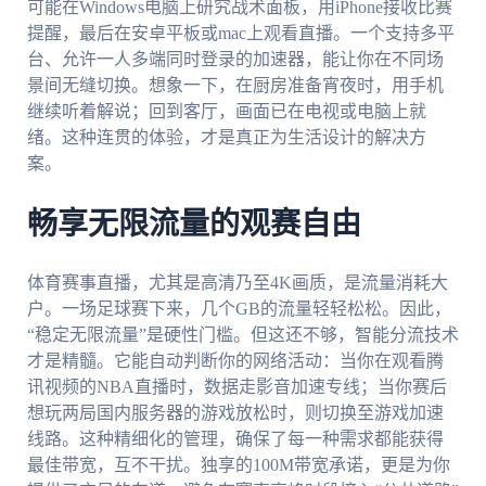
可能在Windows电脑上研究战术面板，用iPhone接收比赛
提醒，最后在安卓平板或mac上观看直播。一个支持多平
台、允许一人多端同时登录的加速器，能让你在不同场
景间无缝切换。想象一下，在厨房准备宵夜时，用手机
继续听着解说；回到客厅，画面已在电视或电脑上就
绪。这种连贯的体验，才是真正为生活设计的解决方
案。
畅享无限流量的观赛自由
体育赛事直播，尤其是高清乃至4K画质，是流量消耗大
户。一场足球赛下来，几个GB的流量轻轻松松。因此，
“稳定无限流量”是硬性门槛。但这还不够，智能分流技术
才是精髓。它能自动判断你的网络活动：当你在观看腾
讯视频的NBA直播时，数据走影音加速专线；当你赛后
想玩两局国内服务器的游戏放松时，则切换至游戏加速
线路。这种精细化的管理，确保了每一种需求都能获得
最佳带宽，互不干扰。独享的100M带宽承诺，更是为你