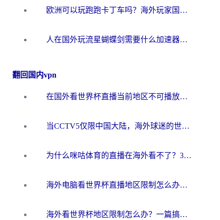
欧洲可以玩跑跑卡丁车吗？海外玩家国服游戏畅玩终极指南（附QQ炫舞剑网3解决方案）
人在国外玩流星蝴蝶剑需要什么加速器？老玩家亲测的终极解决方案
翻回国内vpn
在国外看世界杯直播当前地区不可播放？海外党必看的回国加速全攻略
当CCTV5仅限中国大陆，海外球迷的世界杯狂欢如何继续？
为什么咪咕体育的直播在海外看不了？3步解决海外看世界杯+抖音地区限制难题
海外电脑看世界杯直播地区限制怎么办？你需要一个聪明的加速器
海外看世界杯地区限制怎么办？一篇搞定咪咕视频播放+国内资源无缝访问指南