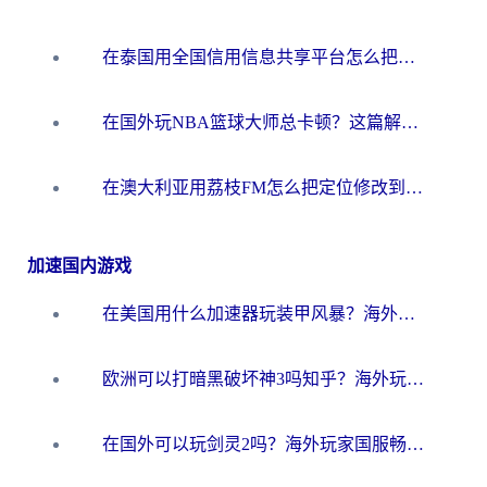
在泰国用全国信用信息共享平台怎么把定位修改到中国国内？海外党解决国内服务访问难题的实用指南
在国外玩NBA篮球大师总卡顿？这篇解决你所有海外看国内内容的烦恼
在澳大利亚用荔枝FM怎么把定位修改到中国国内？海外华人必看的内容访问指南
加速国内游戏
在美国用什么加速器玩装甲风暴？海外玩家亲测有效的国服游戏加速指南
欧洲可以打暗黑破坏神3吗知乎？海外玩家国服游戏加速终极指南
在国外可以玩剑灵2吗？海外玩家国服畅玩终极指南（附永恒之塔明日方舟加速方案）