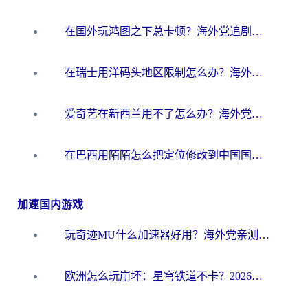
在国外玩鸿图之下总卡顿？海外党追剧听歌的3个实用解决方案
在瑞士用洋码头地区限制怎么办？海外华人必看的回国加速全攻略
爱奇艺在新西兰用不了怎么办？海外党亲测有效的回国加速方案
在巴西用陌陌怎么把定位修改到中国国内？海外党必看的回国加速全攻略
加速国内游戏
玩奇迹MU什么加速器好用？海外党亲测：这款加速器让你告别延迟卡顿！
欧洲怎么玩崩坏：星穹铁道不卡？2026海外玩家国服游戏加速器终极攻略