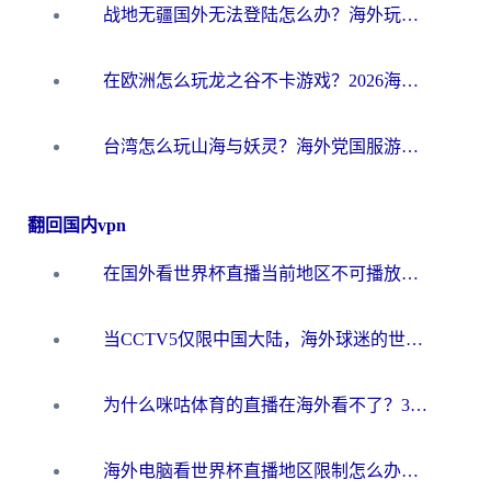
战地无疆国外无法登陆怎么办？海外玩家国服畅玩终极指南（附欧服魔兽EVE加速方案）
在欧洲怎么玩龙之谷不卡游戏？2026海外党国服游戏加速全攻略
台湾怎么玩山海与妖灵？海外党国服游戏加速全攻略，告别延迟卡顿
翻回国内vpn
在国外看世界杯直播当前地区不可播放？海外党必看的回国加速全攻略
当CCTV5仅限中国大陆，海外球迷的世界杯狂欢如何继续？
为什么咪咕体育的直播在海外看不了？3步解决海外看世界杯+抖音地区限制难题
海外电脑看世界杯直播地区限制怎么办？你需要一个聪明的加速器