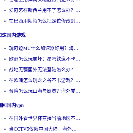
爱奇艺在新西兰用不了怎么办？海外党亲测有效的回国加速方案
在巴西用陌陌怎么把定位修改到中国国内？海外党必看的回国加速全攻略
加速国内游戏
玩奇迹MU什么加速器好用？海外党亲测：这款加速器让你告别延迟卡顿！
欧洲怎么玩崩坏：星穹铁道不卡？2026海外玩家国服游戏加速器终极攻略
战地无疆国外无法登陆怎么办？海外玩家国服畅玩终极指南（附欧服魔兽EVE加速方案）
在欧洲怎么玩龙之谷不卡游戏？2026海外党国服游戏加速全攻略
台湾怎么玩山海与妖灵？海外党国服游戏加速全攻略，告别延迟卡顿
翻回国内vpn
在国外看世界杯直播当前地区不可播放？海外党必看的回国加速全攻略
当CCTV5仅限中国大陆，海外球迷的世界杯狂欢如何继续？