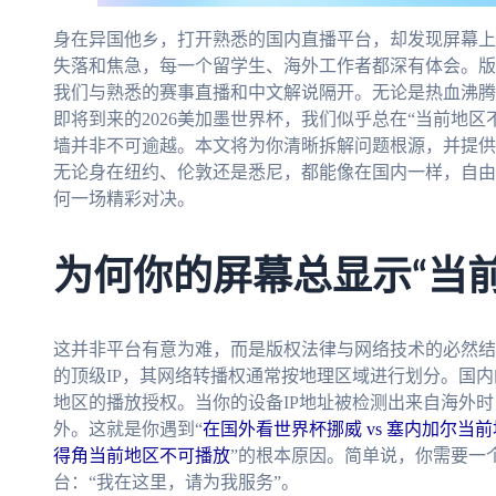
身在异国他乡，打开熟悉的国内直播平台，却发现屏幕上
失落和焦急，每一个留学生、海外工作者都深有体会。版
我们与熟悉的赛事直播和中文解说隔开。无论是热血沸腾
即将到来的2026美加墨世界杯，我们似乎总在“当前地
墙并非不可逾越。本文将为你清晰拆解问题根源，并提供
无论身在纽约、伦敦还是悉尼，都能像在国内一样，自由
何一场精彩对决。
为何你的屏幕总显示“当
这并非平台有意为难，而是版权法律与网络技术的必然结
的顶级IP，其网络转播权通常按地理区域进行划分。国
地区的播放授权。当你的设备IP地址被检测出来自海外
外。这就是你遇到“
在国外看世界杯挪威 vs 塞内加尔当
得角当前地区不可播放
”的根本原因。简单说，你需要一个
台：“我在这里，请为我服务”。