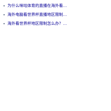
为什么咪咕体育的直播在海外看不了？3步解决海外看世界杯+抖音地区限制难题
海外电脑看世界杯直播地区限制怎么办？你需要一个聪明的加速器
海外看世界杯地区限制怎么办？一篇搞定咪咕视频播放+国内资源无缝访问指南