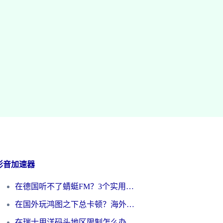
影音加速器
在德国听不了蜻蜓FM？3个实用技巧帮你解锁国内影音自由
在国外玩鸿图之下总卡顿？海外党追剧听歌的3个实用解决方案
在瑞士用洋码头地区限制怎么办？海外华人必看的回国加速全攻略