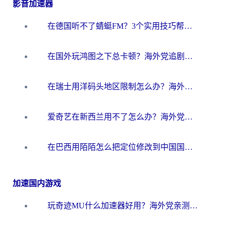
影音加速器
在德国听不了蜻蜓FM？3个实用技巧帮你解锁国内影音自由
在国外玩鸿图之下总卡顿？海外党追剧听歌的3个实用解决方案
在瑞士用洋码头地区限制怎么办？海外华人必看的回国加速全攻略
爱奇艺在新西兰用不了怎么办？海外党亲测有效的回国加速方案
在巴西用陌陌怎么把定位修改到中国国内？海外党必看的回国加速全攻略
加速国内游戏
玩奇迹MU什么加速器好用？海外党亲测：这款加速器让你告别延迟卡顿！