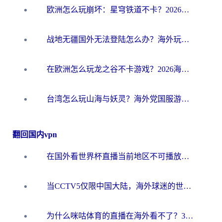
欧洲怎么玩崩坏：星穹铁道不卡？2026海外玩家国服游戏加速器终极攻略
战地无疆国外无法登陆怎么办？海外玩家国服畅玩终极指南（附欧服魔兽EVE加速方案）
在欧洲怎么玩龙之谷不卡游戏？2026海外党国服游戏加速全攻略
台湾怎么玩山海与妖灵？海外党国服游戏加速全攻略，告别延迟卡顿
翻回国内vpn
在国外看世界杯直播当前地区不可播放？海外党必看的回国加速全攻略
当CCTV5仅限中国大陆，海外球迷的世界杯狂欢如何继续？
为什么咪咕体育的直播在海外看不了？3步解决海外看世界杯+抖音地区限制难题