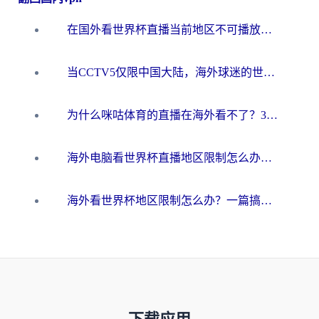
在国外看世界杯直播当前地区不可播放？海外党必看的回国加速全攻略
当CCTV5仅限中国大陆，海外球迷的世界杯狂欢如何继续？
为什么咪咕体育的直播在海外看不了？3步解决海外看世界杯+抖音地区限制难题
海外电脑看世界杯直播地区限制怎么办？你需要一个聪明的加速器
海外看世界杯地区限制怎么办？一篇搞定咪咕视频播放+国内资源无缝访问指南