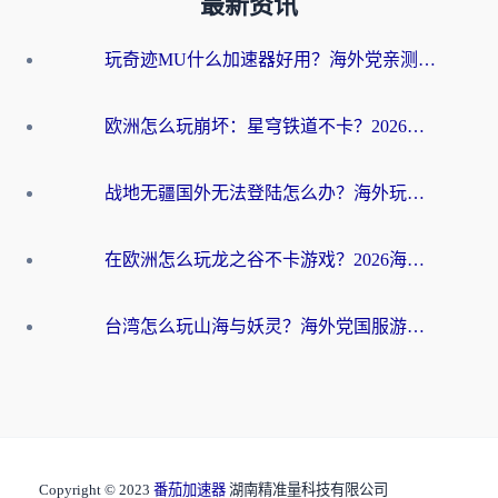
最新资讯
玩奇迹MU什么加速器好用？海外党亲测：这款加速器让你告别延迟卡顿！
欧洲怎么玩崩坏：星穹铁道不卡？2026海外玩家国服游戏加速器终极攻略
战地无疆国外无法登陆怎么办？海外玩家国服畅玩终极指南（附欧服魔兽EVE加速方案）
在欧洲怎么玩龙之谷不卡游戏？2026海外党国服游戏加速全攻略
台湾怎么玩山海与妖灵？海外党国服游戏加速全攻略，告别延迟卡顿
Copyright © 2023
番茄加速器
湖南精准量科技有限公司