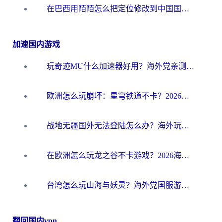
在巴西用陌陌怎么把定位修改到中国国内？海外党必看的回国加速全攻略
加速国内游戏
玩奇迹MU什么加速器好用？海外党亲测：这款加速器让你告别延迟卡顿！
欧洲怎么玩崩坏：星穹铁道不卡？2026海外玩家国服游戏加速器终极攻略
战地无疆国外无法登陆怎么办？海外玩家国服畅玩终极指南（附欧服魔兽EVE加速方案）
在欧洲怎么玩龙之谷不卡游戏？2026海外党国服游戏加速全攻略
台湾怎么玩山海与妖灵？海外党国服游戏加速全攻略，告别延迟卡顿
翻回国内vpn