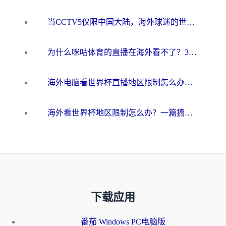
当CCTV5仅限中国大陆，海外球迷的世界杯狂欢如何继续？
为什么咪咕体育的直播在海外看不了？3步解决海外看世界杯+抖音地区限制难题
海外电脑看世界杯直播地区限制怎么办？你需要一个聪明的加速器
海外看世界杯地区限制怎么办？一篇搞定咪咕视频播放+国内资源无缝访问指南
下载应用
番茄 Windows PC电脑版