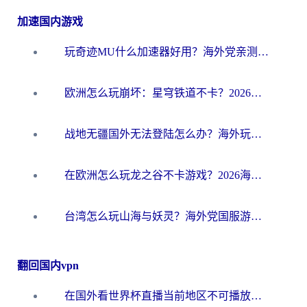
加速国内游戏
玩奇迹MU什么加速器好用？海外党亲测：这款加速器让你告别延迟卡顿！
欧洲怎么玩崩坏：星穹铁道不卡？2026海外玩家国服游戏加速器终极攻略
战地无疆国外无法登陆怎么办？海外玩家国服畅玩终极指南（附欧服魔兽EVE加速方案）
在欧洲怎么玩龙之谷不卡游戏？2026海外党国服游戏加速全攻略
台湾怎么玩山海与妖灵？海外党国服游戏加速全攻略，告别延迟卡顿
翻回国内vpn
在国外看世界杯直播当前地区不可播放？海外党必看的回国加速全攻略