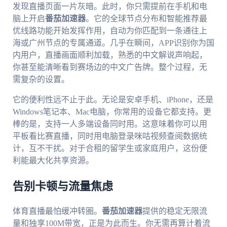
发现直播页面一片灰暗。此时，你只需提前在手机和电
脑上开启
番茄加速器
。它的全球节点分布和智能推荐最
优线路功能开始发挥作用，自动为你匹配到一条通往上
海或广州节点的专属通道。几乎在瞬间，APP识别你为国
内用户，直播画面顺利加载，熟悉的中文解说声响起，
你甚至能清晰看到赛场边的中文广告牌。整个过程，无
需复杂的设置。
它的便利性远不止于此。无论是安卓手机、iPhone，还是
Windows笔记本、Mac电脑，你常用的设备它都支持。更
棒的是，支持一人多端设备同时用。这意味着你可以用
平板看比赛直播，同时用电脑登录咪咕视频查阅数据统
计，互不干扰。对于合租的留学生或家庭用户，这份便
利能最大化共享资源。
告别卡顿与流量焦虑
体育直播最怕缓冲转圈。
番茄加速器
提供的稳定无限流
量和独享100M带宽，正是为此而生。你无需再算计着流