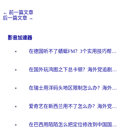
←
前一篇文章
后一篇文章
→
影音加速器
在德国听不了蜻蜓FM？3个实用技巧帮你解锁国内影音自由
在国外玩鸿图之下总卡顿？海外党追剧听歌的3个实用解决方案
在瑞士用洋码头地区限制怎么办？海外华人必看的回国加速全攻略
爱奇艺在新西兰用不了怎么办？海外党亲测有效的回国加速方案
在巴西用陌陌怎么把定位修改到中国国内？海外党必看的回国加速全攻略