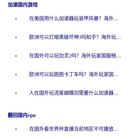
加速国内游戏
在美国用什么加速器玩装甲风暴？海外玩家亲测有效的国服游戏加速指南
欧洲可以打暗黑破坏神3吗知乎？海外玩家国服游戏加速终极指南
在国外可以玩剑灵2吗？海外玩家国服畅玩终极指南（附永恒之塔明日方舟加速方案）
欧洲可以玩跑跑卡丁车吗？海外玩家国服游戏畅玩终极指南（附QQ炫舞剑网3解决方案）
人在国外玩流星蝴蝶剑需要什么加速器？老玩家亲测的终极解决方案
翻回国内vpn
在国外看世界杯直播当前地区不可播放？海外党必看的回国加速全攻略