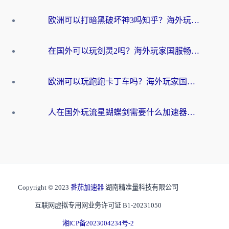
欧洲可以打暗黑破坏神3吗知乎？海外玩家国服游戏加速终极指南
在国外可以玩剑灵2吗？海外玩家国服畅玩终极指南（附永恒之塔明日方舟加速方案）
欧洲可以玩跑跑卡丁车吗？海外玩家国服游戏畅玩终极指南（附QQ炫舞剑网3解决方案）
人在国外玩流星蝴蝶剑需要什么加速器？老玩家亲测的终极解决方案
Copyright © 2023
番茄加速器
湖南精准量科技有限公司
互联网虚拟专用网业务许可证 B1-20231050
湘ICP备2023004234号-2