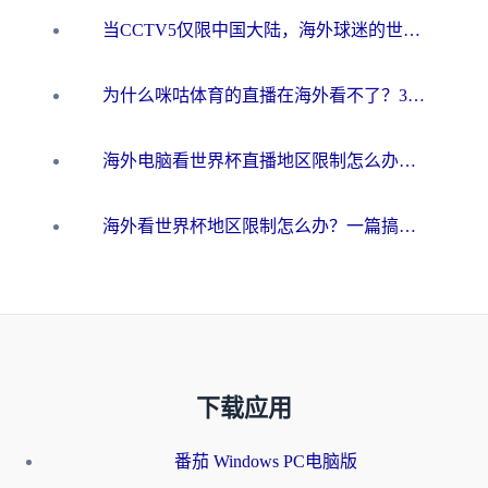
当CCTV5仅限中国大陆，海外球迷的世界杯狂欢如何继续？
为什么咪咕体育的直播在海外看不了？3步解决海外看世界杯+抖音地区限制难题
海外电脑看世界杯直播地区限制怎么办？你需要一个聪明的加速器
海外看世界杯地区限制怎么办？一篇搞定咪咕视频播放+国内资源无缝访问指南
下载应用
番茄 Windows PC电脑版