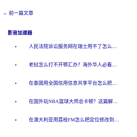
←
前一篇文章
影音加速器
人民法院诉讼服务网在瑞士用不了怎么办？海外华人必备的回国加速指南
老挝怎么打不开鄂汇办？海外华人必看的回国加速全攻略（附欧洲杯小说流畅技巧）
在泰国用全国信用信息共享平台怎么把定位修改到中国国内？海外党解决国内服务访问难题的实用指南
在国外玩NBA篮球大师总卡顿？这篇解决你所有海外看国内内容的烦恼
在澳大利亚用荔枝FM怎么把定位修改到中国国内？海外华人必看的内容访问指南