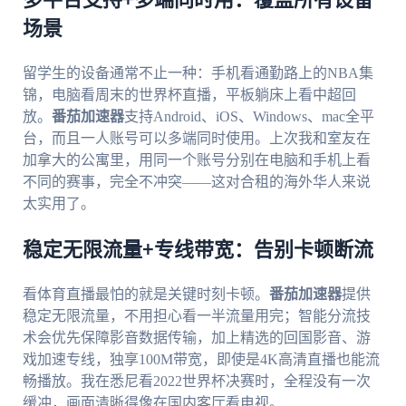
多平台支持+多端同时用：覆盖所有设备
场景
留学生的设备通常不止一种：手机看通勤路上的NBA集
锦，电脑看周末的世界杯直播，平板躺床上看中超回
放。
番茄加速器
支持Android、iOS、Windows、mac全平
台，而且一人账号可以多端同时使用。上次我和室友在
加拿大的公寓里，用同一个账号分别在电脑和手机上看
不同的赛事，完全不冲突——这对合租的海外华人来说
太实用了。
稳定无限流量+专线带宽：告别卡顿断流
看体育直播最怕的就是关键时刻卡顿。
番茄加速器
提供
稳定无限流量，不用担心看一半流量用完；智能分流技
术会优先保障影音数据传输，加上精选的回国影音、游
戏加速专线，独享100M带宽，即使是4K高清直播也能流
畅播放。我在悉尼看2022世界杯决赛时，全程没有一次
缓冲，画面清晰得像在国内客厅看电视。