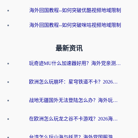
海外回国教程--如何突破优酷视频地域限制
海外回国教程--如何突破咪咕视频地域限制
最新资讯
玩奇迹MU什么加速器好用？海外党亲测：这款加速器让你告别延迟卡顿！
欧洲怎么玩崩坏：星穹铁道不卡？2026海外玩家国服游戏加速器终极攻略
战地无疆国外无法登陆怎么办？海外玩家国服畅玩终极指南（附欧服魔兽EVE加速方案）
在欧洲怎么玩龙之谷不卡游戏？2026海外党国服游戏加速全攻略
台湾怎么玩山海与妖灵？海外党国服游戏加速全攻略，告别延迟卡顿