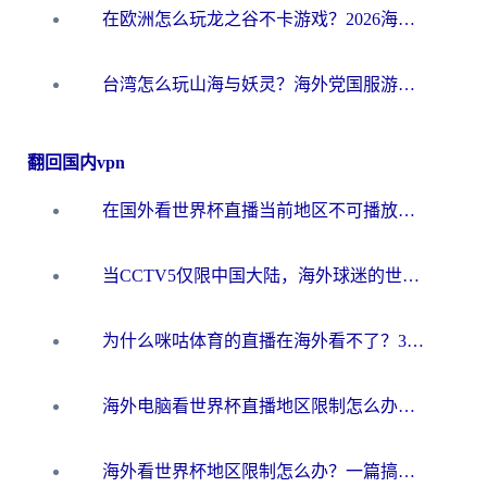
在欧洲怎么玩龙之谷不卡游戏？2026海外党国服游戏加速全攻略
台湾怎么玩山海与妖灵？海外党国服游戏加速全攻略，告别延迟卡顿
翻回国内vpn
在国外看世界杯直播当前地区不可播放？海外党必看的回国加速全攻略
当CCTV5仅限中国大陆，海外球迷的世界杯狂欢如何继续？
为什么咪咕体育的直播在海外看不了？3步解决海外看世界杯+抖音地区限制难题
海外电脑看世界杯直播地区限制怎么办？你需要一个聪明的加速器
海外看世界杯地区限制怎么办？一篇搞定咪咕视频播放+国内资源无缝访问指南