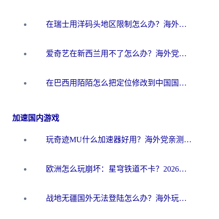
在瑞士用洋码头地区限制怎么办？海外华人必看的回国加速全攻略
爱奇艺在新西兰用不了怎么办？海外党亲测有效的回国加速方案
在巴西用陌陌怎么把定位修改到中国国内？海外党必看的回国加速全攻略
加速国内游戏
玩奇迹MU什么加速器好用？海外党亲测：这款加速器让你告别延迟卡顿！
欧洲怎么玩崩坏：星穹铁道不卡？2026海外玩家国服游戏加速器终极攻略
战地无疆国外无法登陆怎么办？海外玩家国服畅玩终极指南（附欧服魔兽EVE加速方案）