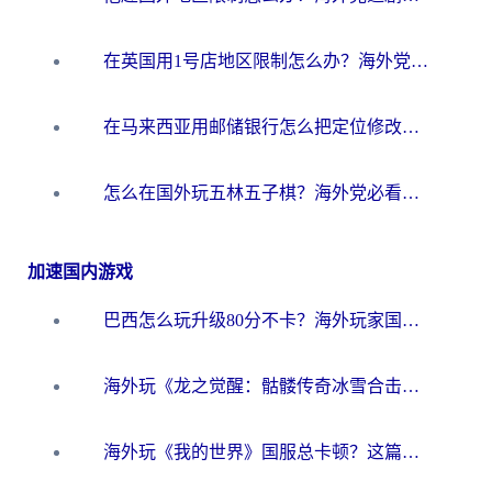
在英国用1号店地区限制怎么办？海外党必看的回国加速全攻略
在马来西亚用邮储银行怎么把定位修改到中国国内？3个海外生活痛点一次解决
怎么在国外玩五林五子棋？海外党必看的回国加速全攻略（附优酷荔枝FM解决方法）
加速国内游戏
巴西怎么玩升级80分不卡？海外玩家国服游戏加速器终极指南（附避坑技巧）
海外玩《龙之觉醒：骷髅传奇冰雪合击》延迟高？这篇指南帮你解决卡顿烦恼！
海外玩《我的世界》国服总卡顿？这篇我的世界游戏加速器指南帮你解决所有问题