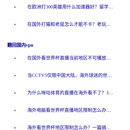
在欧洲打300英雄用什么加速器好？留学生亲测有效的解决方案来了
在国外打猫和老鼠怎么才能不卡？老玩家亲测的终极加速指南
翻回国内vpn
在国外看世界杯直播当前地区不可播放？海外党必看的回国加速全攻略
当CCTV5仅限中国大陆，海外球迷的世界杯狂欢如何继续？
为什么咪咕体育的直播在海外看不了？3步解决海外看世界杯+抖音地区限制难题
海外电脑看世界杯直播地区限制怎么办？你需要一个聪明的加速器
海外看世界杯地区限制怎么办？一篇搞定咪咕视频播放+国内资源无缝访问指南