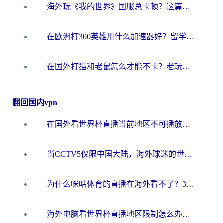
海外玩《我的世界》国服总卡顿？这篇我的世界游戏加速器指南帮你解决所有问题
在欧洲打300英雄用什么加速器好？留学生亲测有效的解决方案来了
在国外打猫和老鼠怎么才能不卡？老玩家亲测的终极加速指南
翻回国内vpn
在国外看世界杯直播当前地区不可播放？海外党必看的回国加速全攻略
当CCTV5仅限中国大陆，海外球迷的世界杯狂欢如何继续？
为什么咪咕体育的直播在海外看不了？3步解决海外看世界杯+抖音地区限制难题
海外电脑看世界杯直播地区限制怎么办？你需要一个聪明的加速器