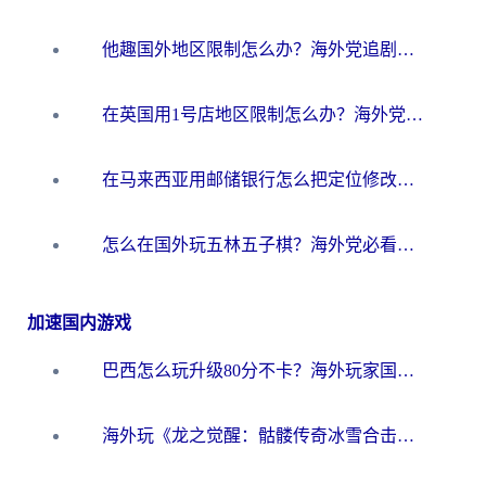
他趣国外地区限制怎么办？海外党追剧听歌看直播的一站式解决方案
在英国用1号店地区限制怎么办？海外党必看的回国加速全攻略
在马来西亚用邮储银行怎么把定位修改到中国国内？3个海外生活痛点一次解决
怎么在国外玩五林五子棋？海外党必看的回国加速全攻略（附优酷荔枝FM解决方法）
加速国内游戏
巴西怎么玩升级80分不卡？海外玩家国服游戏加速器终极指南（附避坑技巧）
海外玩《龙之觉醒：骷髅传奇冰雪合击》延迟高？这篇指南帮你解决卡顿烦恼！