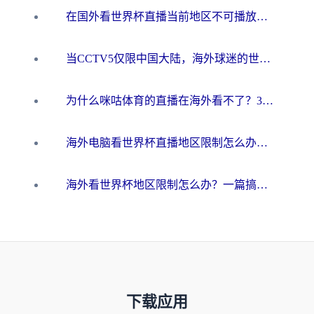
在国外看世界杯直播当前地区不可播放？海外党必看的回国加速全攻略
当CCTV5仅限中国大陆，海外球迷的世界杯狂欢如何继续？
为什么咪咕体育的直播在海外看不了？3步解决海外看世界杯+抖音地区限制难题
海外电脑看世界杯直播地区限制怎么办？你需要一个聪明的加速器
海外看世界杯地区限制怎么办？一篇搞定咪咕视频播放+国内资源无缝访问指南
下载应用