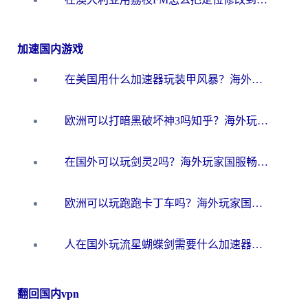
加速国内游戏
在美国用什么加速器玩装甲风暴？海外玩家亲测有效的国服游戏加速指南
欧洲可以打暗黑破坏神3吗知乎？海外玩家国服游戏加速终极指南
在国外可以玩剑灵2吗？海外玩家国服畅玩终极指南（附永恒之塔明日方舟加速方案）
欧洲可以玩跑跑卡丁车吗？海外玩家国服游戏畅玩终极指南（附QQ炫舞剑网3解决方案）
人在国外玩流星蝴蝶剑需要什么加速器？老玩家亲测的终极解决方案
翻回国内vpn