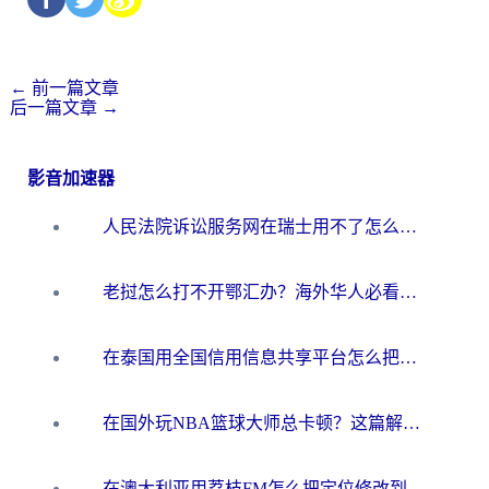
←
前一篇文章
后一篇文章
→
影音加速器
人民法院诉讼服务网在瑞士用不了怎么办？海外华人必备的回国加速指南
老挝怎么打不开鄂汇办？海外华人必看的回国加速全攻略（附欧洲杯小说流畅技巧）
在泰国用全国信用信息共享平台怎么把定位修改到中国国内？海外党解决国内服务访问难题的实用指南
在国外玩NBA篮球大师总卡顿？这篇解决你所有海外看国内内容的烦恼
在澳大利亚用荔枝FM怎么把定位修改到中国国内？海外华人必看的内容访问指南