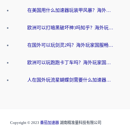
在美国用什么加速器玩装甲风暴？海外玩家亲测有效的国服游戏加速指南
欧洲可以打暗黑破坏神3吗知乎？海外玩家国服游戏加速终极指南
在国外可以玩剑灵2吗？海外玩家国服畅玩终极指南（附永恒之塔明日方舟加速方案）
欧洲可以玩跑跑卡丁车吗？海外玩家国服游戏畅玩终极指南（附QQ炫舞剑网3解决方案）
人在国外玩流星蝴蝶剑需要什么加速器？老玩家亲测的终极解决方案
Copyright © 2023
番茄加速器
湖南精准量科技有限公司