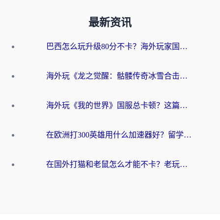
最新资讯
巴西怎么玩升级80分不卡？海外玩家国服游戏加速器终极指南（附避坑技巧）
海外玩《龙之觉醒：骷髅传奇冰雪合击》延迟高？这篇指南帮你解决卡顿烦恼！
海外玩《我的世界》国服总卡顿？这篇我的世界游戏加速器指南帮你解决所有问题
在欧洲打300英雄用什么加速器好？留学生亲测有效的解决方案来了
在国外打猫和老鼠怎么才能不卡？老玩家亲测的终极加速指南