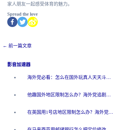
家人朋友一起感受体育的魅力。
Spread the love
←
前一篇文章
影音加速器
海外党必看：怎么在国外玩真人天天斗地主？附证券开户、音乐定位修改全攻略
他趣国外地区限制怎么办？海外党追剧听歌看直播的一站式解决方案
在英国用1号店地区限制怎么办？海外党必看的回国加速全攻略
在马来西亚用邮储银行怎么把定位修改到中国国内？3个海外生活痛点一次解决