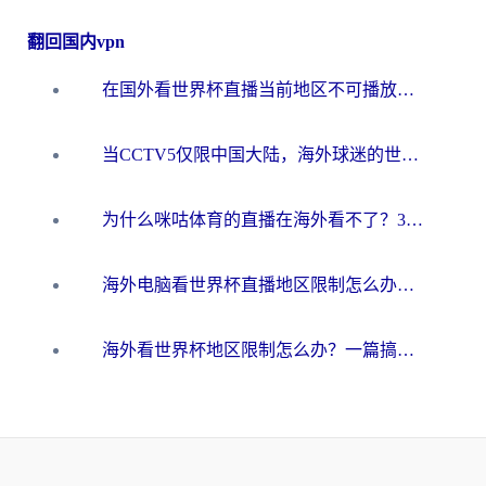
翻回国内vpn
在国外看世界杯直播当前地区不可播放？海外党必看的回国加速全攻略
当CCTV5仅限中国大陆，海外球迷的世界杯狂欢如何继续？
为什么咪咕体育的直播在海外看不了？3步解决海外看世界杯+抖音地区限制难题
海外电脑看世界杯直播地区限制怎么办？你需要一个聪明的加速器
海外看世界杯地区限制怎么办？一篇搞定咪咕视频播放+国内资源无缝访问指南