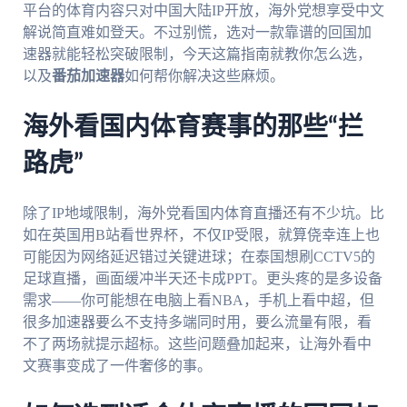
平台的体育内容只对中国大陆IP开放，海外党想享受中文
解说简直难如登天。不过别慌，选对一款靠谱的回国加
速器就能轻松突破限制，今天这篇指南就教你怎么选，
以及
番茄加速器
如何帮你解决这些麻烦。
海外看国内体育赛事的那些“拦
路虎”
除了IP地域限制，海外党看国内体育直播还有不少坑。比
如在英国用B站看世界杯，不仅IP受限，就算侥幸连上也
可能因为网络延迟错过关键进球；在泰国想刷CCTV5的
足球直播，画面缓冲半天还卡成PPT。更头疼的是多设备
需求——你可能想在电脑上看NBA，手机上看中超，但
很多加速器要么不支持多端同时用，要么流量有限，看
不了两场就提示超标。这些问题叠加起来，让海外看中
文赛事变成了一件奢侈的事。