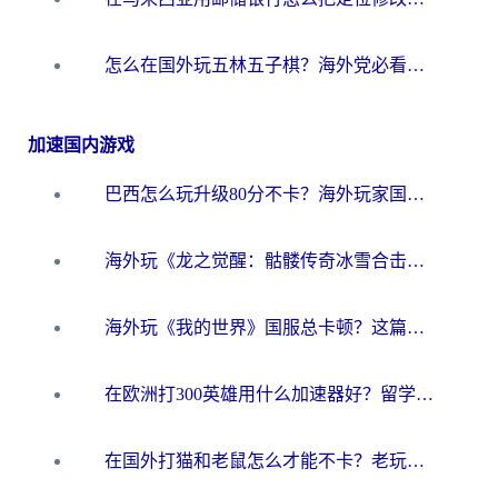
怎么在国外玩五林五子棋？海外党必看的回国加速全攻略（附优酷荔枝FM解决方法）
加速国内游戏
巴西怎么玩升级80分不卡？海外玩家国服游戏加速器终极指南（附避坑技巧）
海外玩《龙之觉醒：骷髅传奇冰雪合击》延迟高？这篇指南帮你解决卡顿烦恼！
海外玩《我的世界》国服总卡顿？这篇我的世界游戏加速器指南帮你解决所有问题
在欧洲打300英雄用什么加速器好？留学生亲测有效的解决方案来了
在国外打猫和老鼠怎么才能不卡？老玩家亲测的终极加速指南